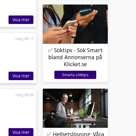
Visa mer
Idag 08:17
✅ Söktips - Sök Smart
bland Annonserna på
Klicket.se
Smarta söktips
Visa mer
Idag 08:08
Visa mer
✅ Helhetslösning: Våra