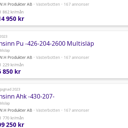
.H Produkter AB
•
Västerbotten
•
167 annonser
 1 862 kr/mån
14 950 kr
2023
nsinn Pu -426-204-2600 Multisläp
Bilsläp
.H Produkter AB
•
Västerbotten
•
167 annonser
 1 229 kr/mån
5 850 kr
gagnad 2023
nsinn Ahk -430-207-
Bilsläp
.H Produkter AB
•
Västerbotten
•
167 annonser
 1 770 kr/mån
09 250 kr