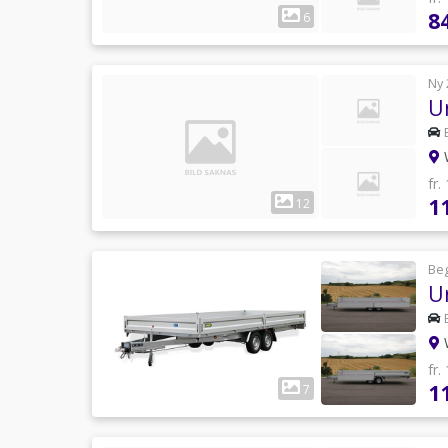
8
6
Ny 
U
W
fr.
1
12
Be
U
W
fr.
1
7