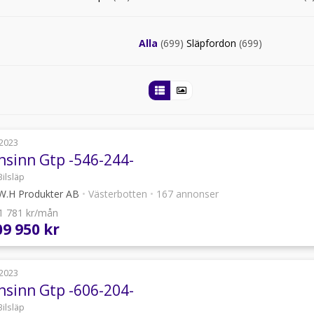
Alla
(699)
Släpfordon
(699)
2023
nsinn Gtp -546-244-
Bilsläp
.H Produkter AB
•
Västerbotten
•
167 annonser
 1 781 kr/mån
09 950 kr
2023
nsinn Gtp -606-204-
Bilsläp