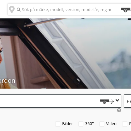
Sök på märke, modell, version, modellår, reg.nr
ordon
He
Bilder
360°
Video
P