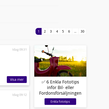
1
2
3
4
5
6
...
30
Idag 09:31
Visa mer
✅ 6 Enkla Fototips
inför Bil- eller
Fordonsförsäljningen
Idag 09:12
Enkla fototips