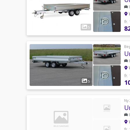
W
fr.
8
5
Be
U
W
fr.
1
5
Ny 
U
W
fr.