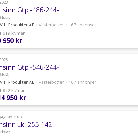
2023
nsinn Gtp -486-244-
Bilsläp
.H Produkter AB
•
Västerbotten
•
167 annonser
 1 619 kr/mån
9 950 kr
2023
nsinn Gtp -546-244-
Bilsläp
.H Produkter AB
•
Västerbotten
•
167 annonser
 1 862 kr/mån
14 950 kr
gagnad 2023
nsinn Lk -255-142-
Bilsläp