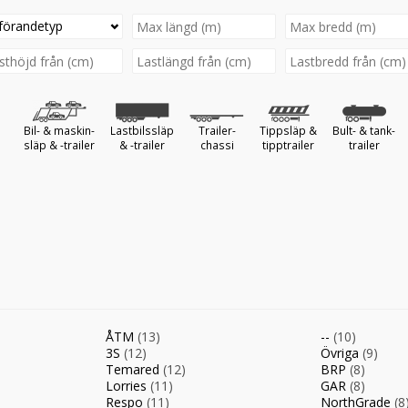
förandetyp
Bil- & maskin-
Lastbilssläp
Trailer-
Tippsläp &
Bult- & tank-
släp & -trailer
& -trailer
chassi
tipptrailer
trailer
ÅTM
(13)
--
(10)
3S
(12)
Övriga
(9)
Temared
(12)
BRP
(8)
Lorries
(11)
GAR
(8)
Respo
(11)
NorthGrade
(8