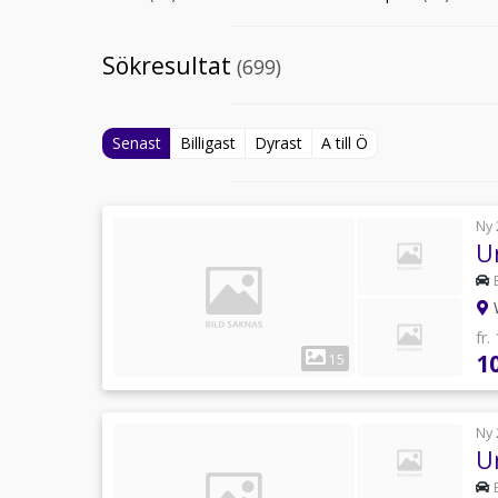
Sökresultat
(699)
Senast
Billigast
Dyrast
A till Ö
Ny 
U
W
fr.
1
15
Ny 
U