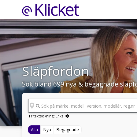
Släpfordon
Sök bland 699 nya & begagnade släpf
Sök på märke, modell, version, modellår, reg.nr
Fritextsökning:
Enkel
Alla
Nya
Begagnade