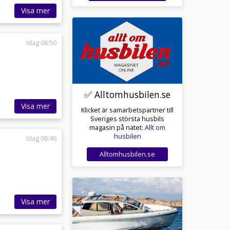
Visa mer
Idag 06:50
✅ Alltomhusbilen.se
Visa mer
Klicket är samarbetspartner till
Sveriges största husbils
magasin på nätet:
Allt om
husbilen
Idag 06:46
Alltomhusbilen.se
Visa mer