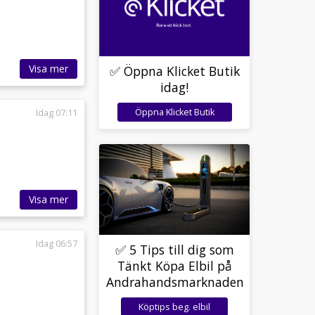
Visa mer
✅ Öppna Klicket Butik
idag!
Öppna Klicket Butik
Idag 07:11
Visa mer
Idag 06:57
✅ 5 Tips till dig som
Tänkt Köpa Elbil på
Andrahandsmarknaden
Köptips beg. elbil