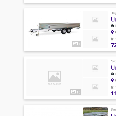
Be
U
W
fr.
7
1
Ny 
U
W
fr.
1
16
Be
U