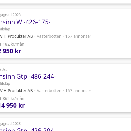
gagnad 2023
nsinn W -426-175-
Bilsläp
.H Produkter AB
•
Västerbotten
•
167 annonser
 1 182 kr/mån
2 950 kr
2023
nsinn Gtp -486-244-
Bilsläp
.H Produkter AB
•
Västerbotten
•
167 annonser
 1 862 kr/mån
14 950 kr
gagnad 2023
nsinn Gtp -426-204-