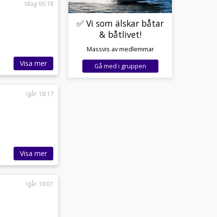
Idag 06:18
✅ Vi som älskar båtar
& båtlivet!
Massvis av medlemmar
Visa mer
Gå med i gruppen
Igår 18:17
Visa mer
Igår 18:01