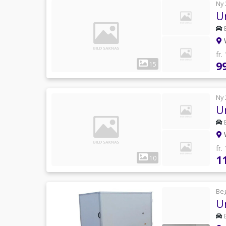
Ny 
U
W
fr.
9
15
Ny 
U
W
fr.
1
10
Be
U