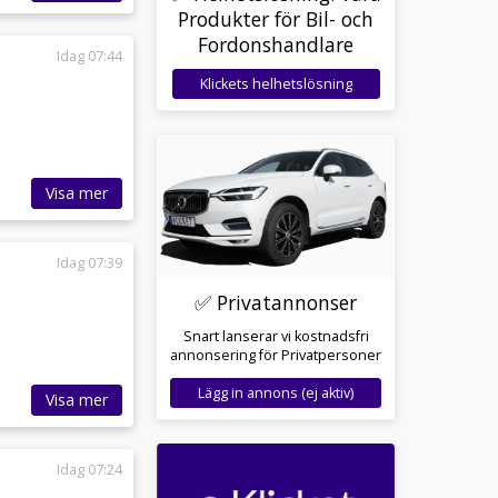
Produkter för Bil- och
Fordonshandlare
Idag 07:44
Klickets helhetslösning
Visa mer
Idag 07:39
✅ Privatannonser
Snart lanserar vi kostnadsfri
annonsering för Privatpersoner
Lägg in annons (ej aktiv)
Visa mer
Idag 07:24