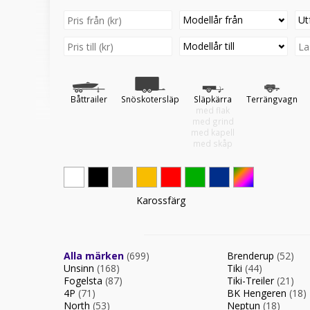
Modellår från
Ut
Modellår till
Båttrailer
Snöskotersläp
Släpkärra
Terrängvagn
med flak
med grind
med kapell
med skåp
Karossfärg
Alla märken
(699)
Brenderup
(52)
Unsinn
(168)
Tiki
(44)
Fogelsta
(87)
Tiki-Treiler
(21)
4P
(71)
BK Hengeren
(18)
North
(53)
Neptun
(18)