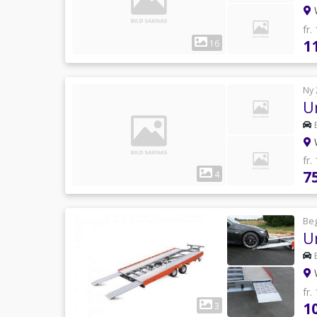
W
fr.
1
16
Ny 
U
W
fr.
7
4
Be
U
W
fr.
1
3