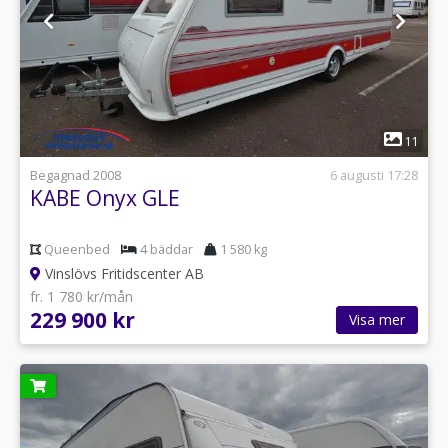
1
11
Begagnad 2008
6 augusti 17:28
KABE Onyx GLE
Queenbed
4 bäddar
1 580 kg
Vinslövs Fritidscenter AB
fr. 1 780 kr/mån
229 900 kr
Visa mer