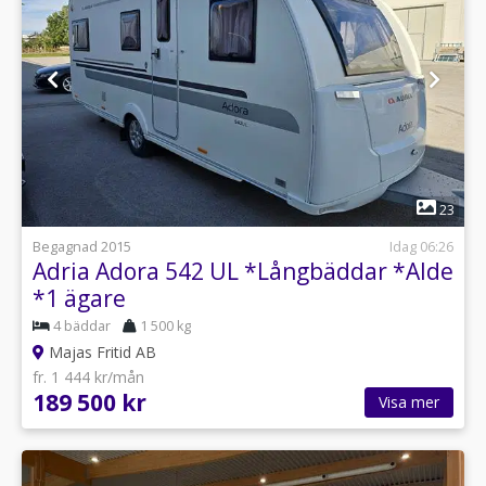
1
23
Begagnad 2015
Idag 06:26
Adria Adora 542 UL *Långbäddar *Alde
*1 ägare
4 bäddar
1 500 kg
Majas Fritid AB
fr. 1 444 kr/mån
189 500 kr
Visa mer