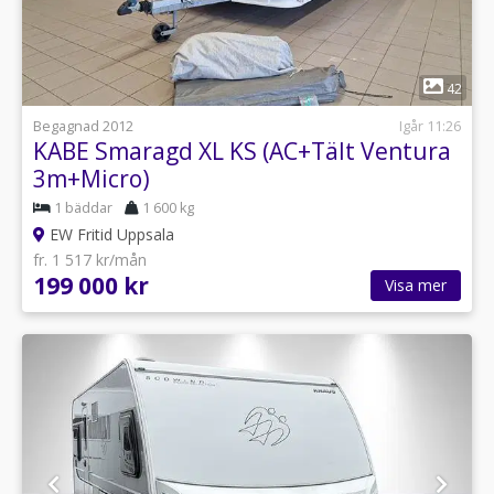
1
42
Begagnad 2012
Igår 11:26
KABE Smaragd XL KS (AC+Tält Ventura
3m+Micro)
1 bäddar
1 600 kg
EW Fritid Uppsala
fr. 1 517 kr/mån
199 000 kr
Visa mer