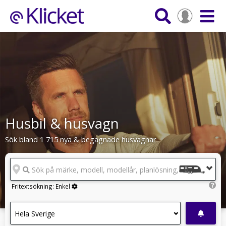
Husbil & husvagn
Sök bland 1 715 nya & begagnade husvagnar
Sök på märke, modell, modellår, planlösning, reg.nr
Fritextsökning:
Enkel
Hela Sverige