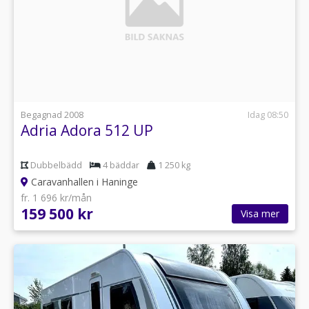
Begagnad 2008
Idag 08:50
Adria Adora 512 UP
Dubbelbädd
4 bäddar
1 250 kg
Caravanhallen i Haninge
fr. 1 696 kr/mån
159 500 kr
Visa mer