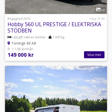
1
20
Begagnad 2010
Idag 15:38
Hobby 560 UL PRESTIGE / ELEKTRISKA
STÖDBEN
Uppgift saknas bäddar
1 600 kg
Torvinge Bil AB
fr. 1 136 kr/mån
149 000 kr
Visa mer