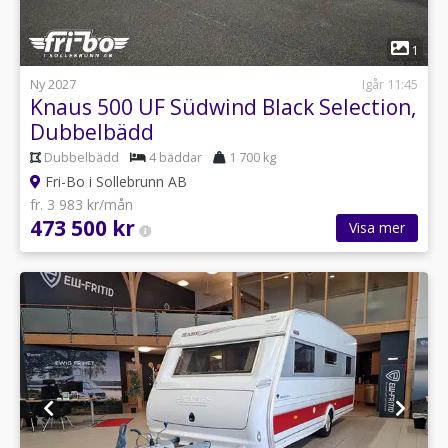
1
Ny 2027
Igår 11:45
Knaus 500 UF Südwind Black Selection,
Dubbelbädd
Dubbelbädd
4 bäddar
1 700 kg
Fri-Bo i Sollebrunn AB
fr. 3 983 kr/mån
473 500 kr
Visa mer