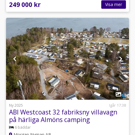
249 000 kr
Visa mer
1
18
Ny 2025
Igår 17:38
ABI Westcoast 32 fabriksny villavagn
på härliga Almöns camping
6 bäddar
Morgan Nyman AB