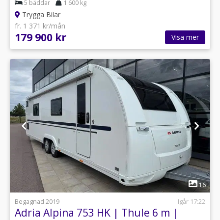
5 bäddar
1 600 kg
Trygga Bilar
fr. 1 371 kr/mån
179 900 kr
Visa mer
1
16
Begagnad 2019
Igår 17:22
Adria Alpina 753 HK | Thule 6 m |