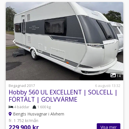
1
14
Begagnad 2017
6 augusti 13:32
Hobby 560 UL EXCELLENT | SOLCELL |
FÖRTÄLT | GOLVVÄRME
4 bäddar
1 600 kg
Bengts Husvagnar i Alvhem
fr. 1 752 kr/mån
229 900 kr
Visa mer