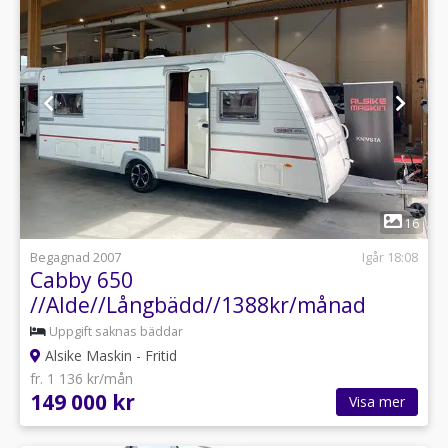
1
16
Begagnad 2007
Igår 18:08
Cabby 650
//Alde//Långbädd//1388kr/månad
Uppgift saknas bäddar
Alsike Maskin - Fritid
fr. 1 136 kr/mån
149 000 kr
Visa mer