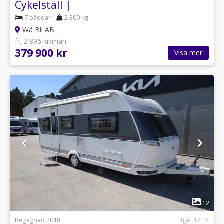
Cykelställ |
7 bäddar
2 300 kg
Wä Bil AB
fr. 2 896 kr/mån
379 900 kr
Visa mer
1
12
Begagnad 2018
Igår 17:15