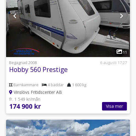
1
11
Begagnad 2008
6 augusti 17:27
Hobby 560 Prestige
Barnkammare
4 bäddar
1 600 kg
Vinslövs Fritidscenter AB
fr. 1 549 kr/mån
174 900 kr
Visa mer