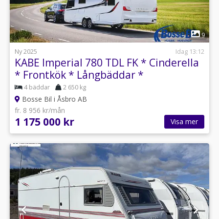
1
9
Ny 2025
Idag 13:12
KABE Imperial 780 TDL FK * Cinderella
* Frontkök * Långbäddar *
4 bäddar
2 650 kg
Bosse Bil i Åsbro AB
fr. 8 956 kr/mån
1 175 000 kr
Visa mer