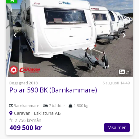
1
21
Begagnad 2018
6 augusti 14:49
Polar 590 BK (Barnkammare)
Barnkammare
7 bäddar
1 800 kg
Caravan i Eskilstuna AB
fr. 2 756 kr/mån
409 500 kr
Visa mer