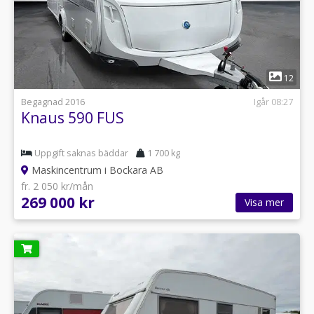
1
12
Begagnad 2016
Igår 08:27
Knaus 590 FUS
Uppgift saknas bäddar
1 700 kg
Maskincentrum i Bockara AB
fr. 2 050 kr/mån
269 000 kr
Visa mer