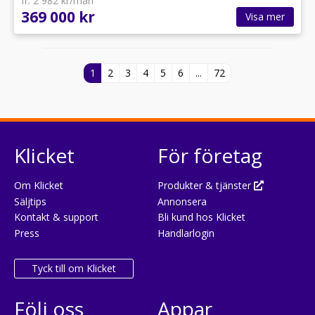
fr. 2 982 kr/mån
369 000 kr
Visa mer
1
2
3
4
5
6
...
72
Klicket
För företag
Om Klicket
Produkter & tjänster
Säljtips
Annonsera
Kontakt & support
Bli kund hos Klicket
Press
Handlarlogin
Tyck till om Klicket
Följ oss
Appar