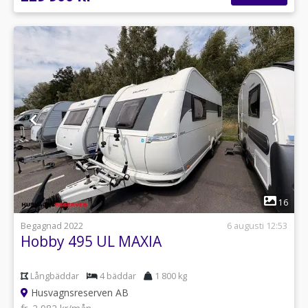
1
16
Begagnad 2022
6 augusti 12:53
Hobby 495 UL MAXIA
Långbäddar
4 bäddar
1 800 kg
Husvagnsreserven AB