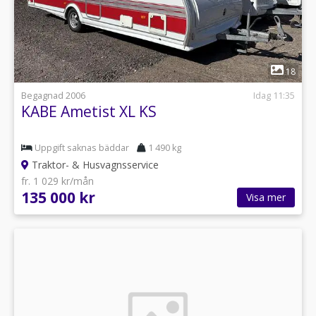
1
18
Begagnad 2006
Idag 11:35
KABE Ametist XL KS
Uppgift saknas bäddar
1 490 kg
Traktor- & Husvagnsservice
fr. 1 029 kr/mån
135 000 kr
Visa mer