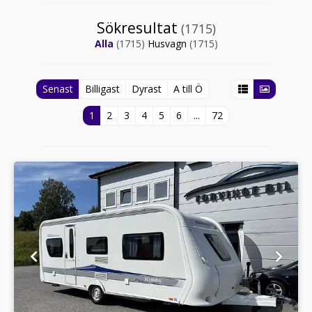
Sökresultat
(1715)
Alla
(1715)
Husvagn
(1715)
Senast
Billigast
Dyrast
A till Ö
1
2
3
4
5
6
...
72