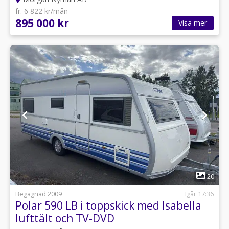
fr. 6 822 kr/mån
895 000 kr
Visa mer
1
20
Begagnad 2009
Igår 17:36
Polar 590 LB i toppskick med Isabella
lufttält och TV-DVD