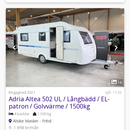
1
16
Begagnad 2021
Igår 17:38
Adria Altea 502 UL / Långbädd / EL-
patron / Golvvärme / 1500kg
4 bäddar
1 500 kg
Alsike Maskin - Fritid
fr. 1 898 kr/mån