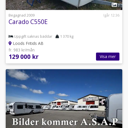
1
7
Begagnad 2009
Igår 12:36
Carado C550E
Uppgift saknas bäddar
1 370 kg
Loods Fritids AB
fr. 983 kr/mån
129 000 kr
Visa mer