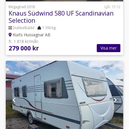
Begagnad 2016
Igår 15:12
Knaus Südwind 580 UF Scandinavian
Selection
Dubbelbädd
1 700 kg
Kurts Husvagnar AB
fr. 1 818 kr/mån
279 000 kr
Visa mer