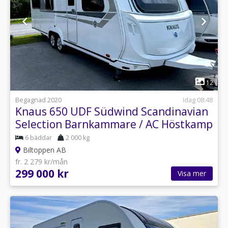
1
12
Begagnad 2020
Idag 08:48
Knaus 650 UDF Südwind Scandinavian
Selection Barnkammare / AC Höstkamp
6 bäddar
2 000 kg
Biltoppen AB
fr. 2 279 kr/mån
299 000 kr
Visa mer