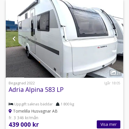
1
21
Begagnad 2022
Igår 18:05
Adria Alpina 583 LP
Uppgift saknas bäddar
1 800 kg
Tomelilla Husvagnar AB
fr. 3 346 kr/mån
439 000 kr
Visa mer