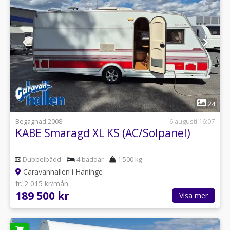
1
24
Begagnad 2008
6 augusti 16:07
KABE Smaragd XL KS (AC/Solpanel)
Dubbelbädd
4 bäddar
1 500 kg
Caravanhallen i Haninge
fr. 2 015 kr/mån
189 500 kr
Visa mer