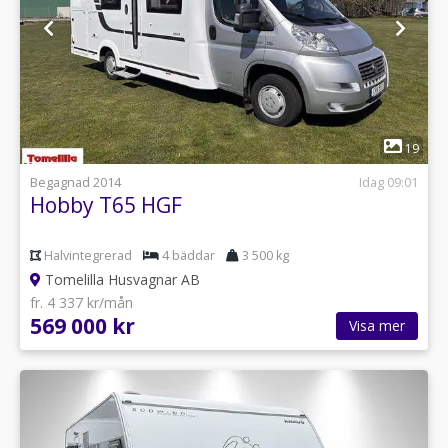
1
19
Begagnad 2014
Idag 09:01
Hobby T65 HGF
Halvintegrerad
4 bäddar
3 500 kg
Tomelilla Husvagnar AB
fr. 4 337 kr/mån
569 000 kr
Visa mer