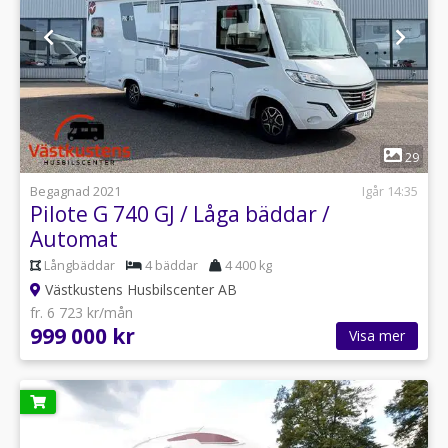
1
29
Begagnad 2021
Igår 14:35
Pilote G 740 GJ / Låga bäddar /
Automat
Långbäddar
4 bäddar
4 400 kg
Västkustens Husbilscenter AB
fr. 6 723 kr/mån
999 000 kr
Visa mer