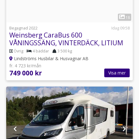
1
18
Begagnad 2022
Idag 09:58
Weinsberg CaraBus 600
VÅNINGSSÄNG, VINTERDÄCK, LITIUM
Övrig
4 bäddar
3 500 kg
Lindströms Husbilar & Husvagnar AB
fr. 4 723 kr/mån
749 000 kr
Visa mer