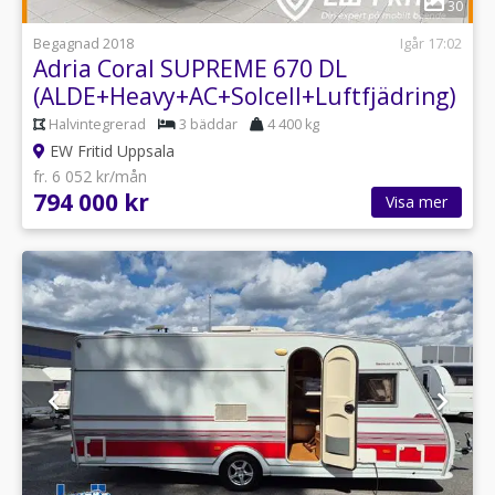
30
Begagnad 2018
Igår 17:02
Adria Coral SUPREME 670 DL
(ALDE+Heavy+AC+Solcell+Luftfjädring)
Halvintegrerad
3 bäddar
4 400 kg
EW Fritid Uppsala
fr. 6 052 kr/mån
794 000 kr
Visa mer