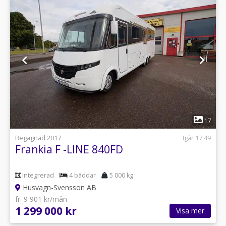
1
17
Begagnad 2017
Igår 17:49
Frankia F -LINE 840FD
Integrerad
4 bäddar
5 000 kg
Husvagn-Svensson AB
fr. 9 901 kr/mån
1 299 000 kr
Visa mer