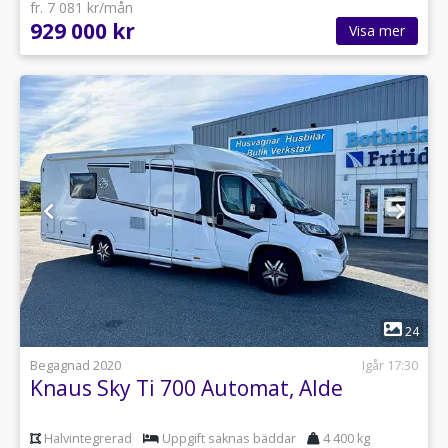
fr. 7 081 kr/mån
929 000 kr
Visa mer
1
24
Begagnad 2020
Igår 17:30
Knaus Sky Ti 700 Automat, Alde
Halvintegrerad
Uppgift saknas bäddar
4 400 kg