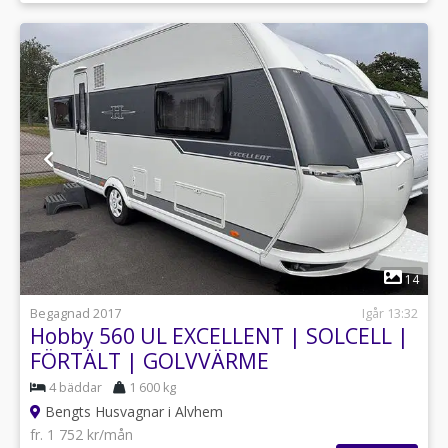
1
14
Begagnad 2017
Igår 13:32
Hobby 560 UL EXCELLENT | SOLCELL |
FÖRTÄLT | GOLVVÄRME
4 bäddar
1 600 kg
Bengts Husvagnar i Alvhem
fr. 1 752 kr/mån