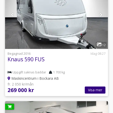
1
12
Begagnad 2016
Idag 08:27
Knaus 590 FUS
Uppgift saknas bäddar
1 700 kg
Maskincentrum i Bockara AB
fr. 2 050 kr/mån
269 000 kr
Visa mer