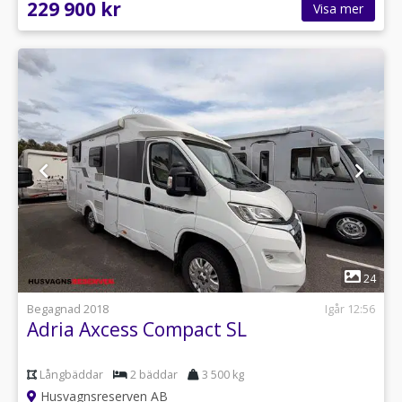
229 900 kr
Visa mer
1
24
Begagnad 2018
Igår 12:56
Adria Axcess Compact SL
Långbäddar
2 bäddar
3 500 kg
Husvagnsreserven AB