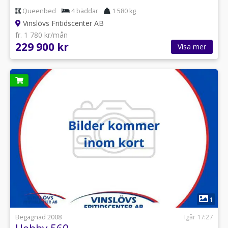
Queenbed
4 bäddar
1 580 kg
Vinslövs Fritidscenter AB
fr. 1 780 kr/mån
229 900 kr
Visa mer
1
Begagnad 2008
Igår 17:27