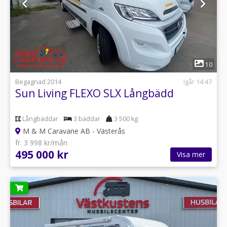
1
10
Begagnad 2014
Igår 14:47
Sun Living FLEXO SLX Långbädd
Långbäddar
3 bäddar
3 500 kg
M & M Caravane AB - Västerås
fr. 3 998 kr/mån
495 000 kr
Visa mer