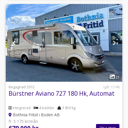
1
21
Begagnad 2012
Igår 17:48
Bürstner Aviano 727 180 Hk, Automat
Integrerad
4 bäddar
3 850 kg
Bothnia Fritid i Boden AB
fr. 5 175 kr/mån
Visa mer