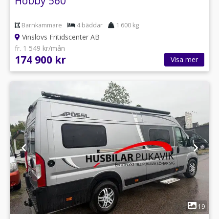
Hobby 560
Barnkammare
4 bäddar
1 600 kg
Vinslövs Fritidscenter AB
fr. 1 549 kr/mån
174 900 kr
Visa mer
1
19