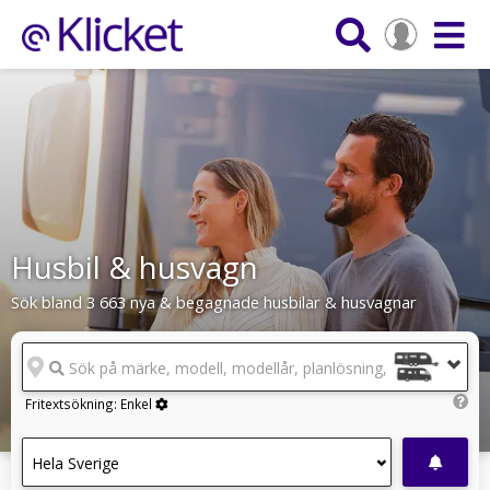
Husbil & husvagn
Sök bland 3 663 nya & begagnade husbilar & husvagnar
Sök på märke, modell, modellår, planlösning, reg.nr
Fritextsökning:
Enkel
Hela Sverige