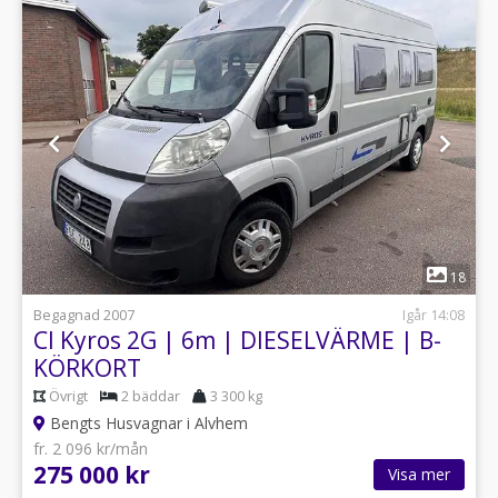
1
18
Begagnad 2007
Igår 14:08
CI Kyros 2G | 6m | DIESELVÄRME | B-
KÖRKORT
Övrigt
2 bäddar
3 300 kg
Bengts Husvagnar i Alvhem
fr. 2 096 kr/mån
275 000 kr
Visa mer