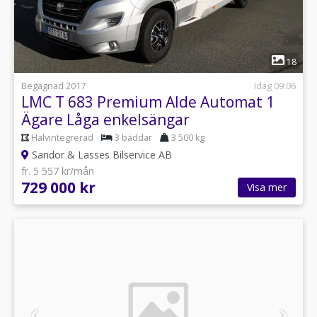
1
18
Begagnad 2017
Idag 09:06
LMC T 683 Premium Alde Automat 1
Ägare Låga enkelsängar
Halvintegrerad
3 bäddar
3 500 kg
Sandor & Lasses Bilservice AB
fr. 5 557 kr/mån
729 000 kr
Visa mer