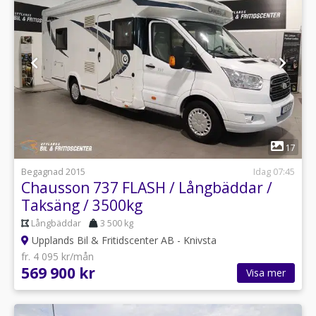
1
17
Begagnad 2015
Idag 07:45
Chausson 737 FLASH / Långbäddar /
Taksäng / 3500kg
Långbäddar
3 500 kg
Upplands Bil & Fritidscenter AB - Knivsta
fr. 4 095 kr/mån
569 900 kr
Visa mer