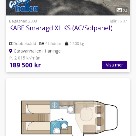
1
24
Begagnad 2008
Igår 16:07
KABE Smaragd XL KS (AC/Solpanel)
Dubbelbädd
4 bäddar
1 500 kg
Caravanhallen i Haninge
fr. 2 015 kr/mån
189 500 kr
Visa mer