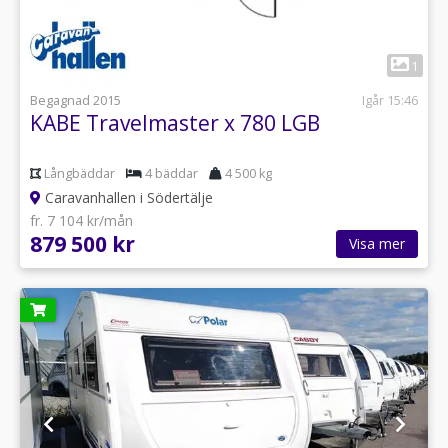
1
Begagnad 2015
Igår 15:46
KABE Travelmaster x 780 LGB
Långbäddar
4 bäddar
4 500 kg
Caravanhallen i Södertälje
fr. 7 104 kr/mån
879 500 kr
Visa mer