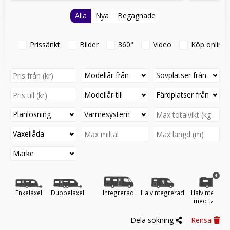
Alla
Nya
Begagnade
Prissänkt
Bilder
360°
Video
Köp online
Modellår från
Sovplatser från
Modellår till
Färdplatser från
Planlösning
Värmesystem
Växellåda
Märke
Enkelaxel
Dubbelaxel
Integrerad
Halvintegrerad
Halvintegrer
med taksän
Dela sökning
Rensa