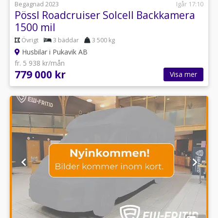
Begagnad 2023
Igår 17:10
Pössl Roadcruiser Solcell Backkamera
1500 mil
Övrigt
3 bäddar
3 500 kg
Husbilar i Pukavik AB
fr. 5 938 kr/mån
779 000 kr
Visa mer
1