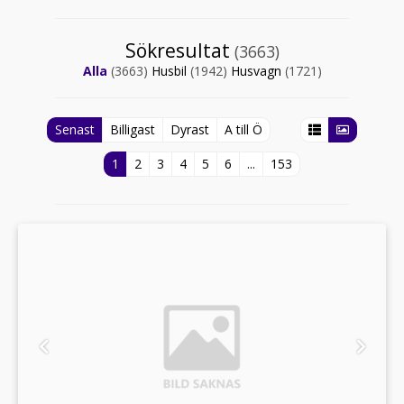
Sökresultat
(3663)
Alla
(3663)
Husbil
(1942)
Husvagn
(1721)
Senast
Billigast
Dyrast
A till Ö
1
2
3
4
5
6
...
153