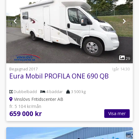
1
29
Begagnad 2017
Igår 14:30
Eura Mobil PROFILA ONE 690 QB
Dubbelbädd
4 bäddar
3 500 kg
Vinslövs Fritidscenter AB
fr. 5 104 kr/mån
659 000 kr
Visa mer