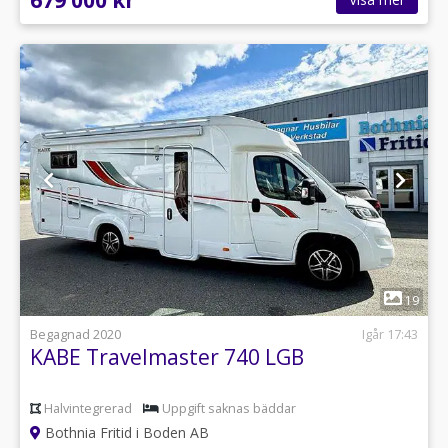
679 000 kr
1
19
Begagnad 2020
Igår 17:43
KABE Travelmaster 740 LGB
Halvintegrerad
Uppgift saknas bäddar
Bothnia Fritid i Boden AB