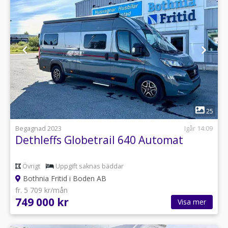
1
25
Begagnad 2023
Igår 14:09
Dethleffs Globetrail 640 Automat
Övrigt
Uppgift saknas bäddar
Bothnia Fritid i Boden AB
fr. 5 709 kr/mån
749 000 kr
Visa mer