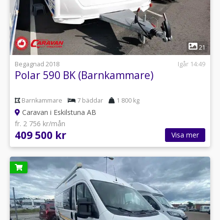
1
21
Begagnad 2018
Igår 14:49
Polar 590 BK (Barnkammare)
Barnkammare
7 bäddar
1 800 kg
Caravan i Eskilstuna AB
fr. 2 756 kr/mån
409 500 kr
Visa mer