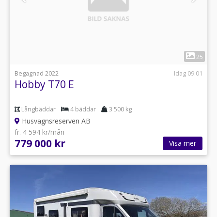
1
25
Begagnad 2022
Idag 09:01
Hobby T70 E
Långbäddar
4 bäddar
3 500 kg
Husvagnsreserven AB
fr. 4 594 kr/mån
779 000 kr
Visa mer