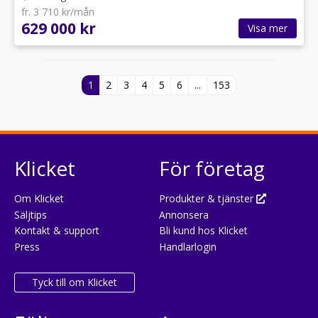
fr. 3 710 kr/mån
629 000 kr
Visa mer
1
2
3
4
5
6
...
153
Klicket
För företag
Om Klicket
Produkter & tjänster
Säljtips
Annonsera
Kontakt & support
Bli kund hos Klicket
Press
Handlarlogin
Tyck till om Klicket