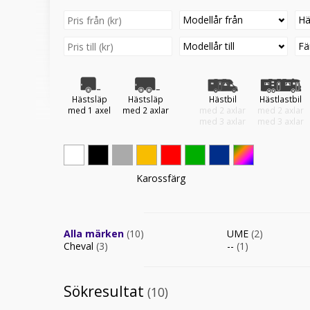
Modellår från
Hä
Modellår till
Fä
Hästsläp
Hästsläp
Hästbil
Hästlastbil
med 1 axel
med 2 axlar
med 2 axlar
med 2 axlar
med 3 axlar
med 3 axlar
Karossfärg
Alla märken
(10)
UME
(2)
Cheval
(3)
--
(1)
Sökresultat
(10)