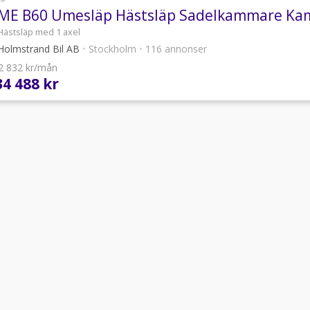
Hästsläp med 1 axel
olmstrand Bil AB
•
Stockholm
•
116 annonser
 2 832 kr/mån
34 488 kr