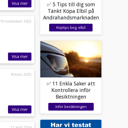
Visa mer
✅ 5 Tips till dig som
Tänkt Köpa Elbil på
Andrahandsmarknaden
15 november 2025
Köptips beg. elbil
Visa mer
8 mars 2025
✅ 11 Enkla Saker att
Kontrollera inför
Besiktningen
Inför besiktningen
Visa mer
21 april 2024