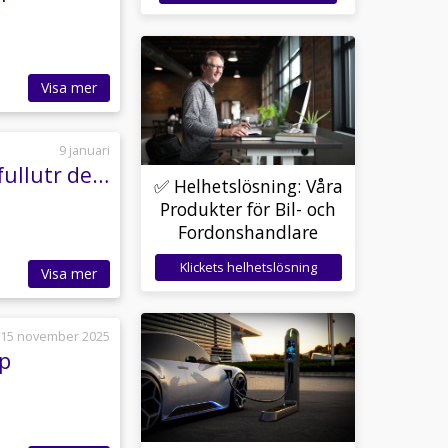
Visa mer
9 januari
Lorries Snowmaster 695 i Black edition 2700kg fullutr demo
✅ Helhetslösning: Våra
Produkter för Bil- och
Fordonshandlare
Klickets helhetslösning
Visa mer
15 november 2025
åp