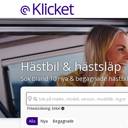
Hästbil & hästsläp
Sök bland 10 nya & begagnade hästbil
Sök på märke, modell, version, modellår, reg.nr
Fritextsökning:
Enkel
Alla
Nya
Begagnade