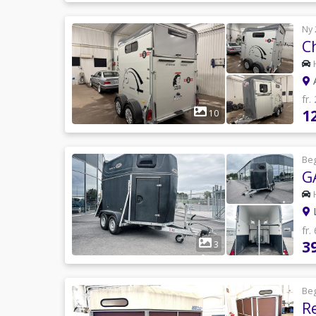
Ny 
C
A
fr.
1
10
Be
G
L
fr.
3
3
Be
R