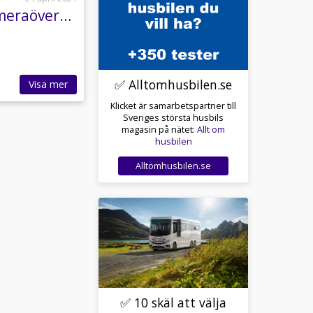
UME B60 Umesläp Hästsläp Sadelkammare Kameraövervakning
✅ Alltomhusbilen.se
Visa mer
Klicket är samarbetspartner till
Sveriges största husbils
magasin på nätet:
Allt om
husbilen
Alltomhusbilen.se
✅ 10 skäl att välja