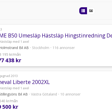
23
Hästsläp med 1 axel
olmstrand Bil AB
•
Stockholm
•
116 annonser
 3 195 kr/mån
77 438 kr
gagnad 2013
heval Liberte 2002XL
Hästsläp med 1 axel
tillingsöns Bil AB
•
Västra Götaland
•
10 annonser
 640 kr/mån
9 500 kr