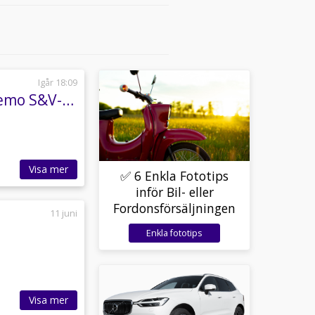
Igår 18:09
UME B50 Umesläp Hästsläp Hingstinredning Demo S&V-däck
Visa mer
✅ 6 Enkla Fototips
inför Bil- eller
Fordonsförsäljningen
11 juni
Enkla fototips
Visa mer