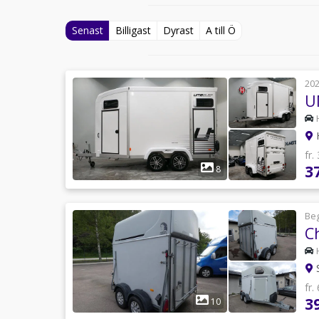
Senast
Billigast
Dyrast
A till Ö
20
H
fr.
3
8
Be
C
S
fr.
3
10