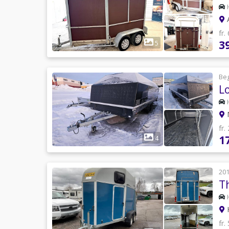
A
fr.
3
5
Be
fr.
1
4
20
T
H
fr.