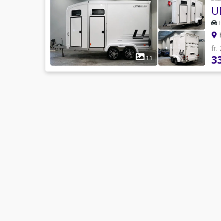
H
fr.
3
11