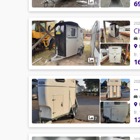
6
6
20
C
N
fr.
1
9
20
--
R
fr.
1
7
20