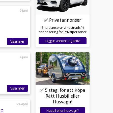
6 juni
✅ Privatannonser
Snart lanserar vi kostnadsfri
annonsering för Privatpersoner
Lägg in annons (ej aktiv)
Visa mer
4 juni
Visa mer
✅ 5 steg: för att Köpa
Rätt Husbil eller
Husvagn!
24 april
äp
Husbil eller husvagn?