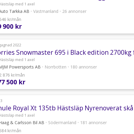
Hästsläp med 1 axel
uto Tarkka AB
•
Västmanland
•
26 annonser
 646 kr/mån
9 900 kr
gagnad 2022
Hästsläp med 1 axel
MJM Powersports AB
•
Norrbotten
•
180 annonser
 2 876 kr/mån
77 500 kr
13
hule Royal Xt 135tb Hästsläp Nyrenoverat sk
Hästsläp med 1 axel
aag & Carlsson Bil AB
•
Södermanland
•
181 annonser
 584 kr/mån