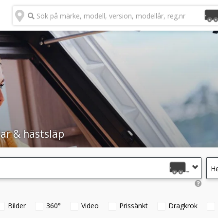
Sök på märke, modell, version, modellår, reg.nr
ar & hästsläp
He
Bilder
360°
Video
Prissänkt
Dragkrok