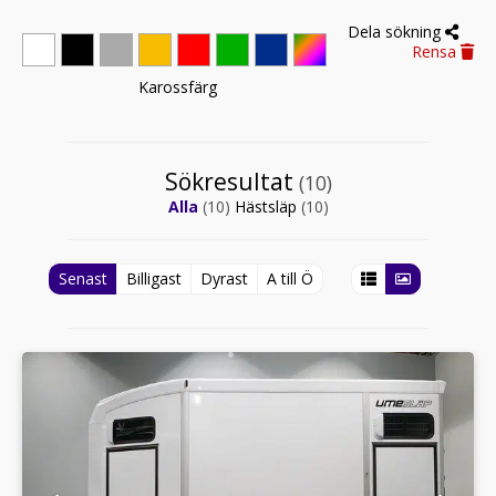
Dela sökning
Rensa
Karossfärg
Sökresultat
(10)
Alla
(10)
Hästsläp
(10)
Senast
Billigast
Dyrast
A till Ö