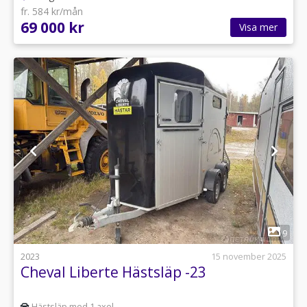
fr. 584 kr/mån
69 000 kr
Visa mer
1
9
2023
15 november 2025
Cheval Liberte Hästsläp -23
Hästsläp med 1 axel