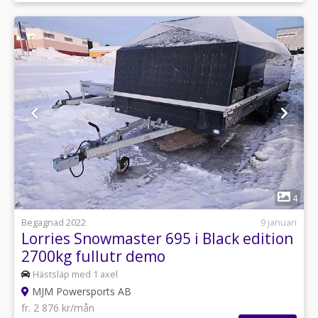
1
4
Begagnad 2022
9 januari
Lorries Snowmaster 695 i Black edition
2700kg fullutr demo
Hästsläp med 1 axel
MJM Powersports AB
fr. 2 876 kr/mån