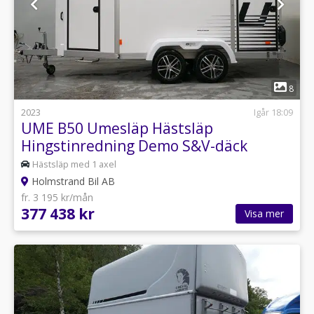
1
8
2023
Igår 18:09
UME B50 Umesläp Hästsläp
Hingstinredning Demo S&V-däck
Hästsläp med 1 axel
Holmstrand Bil AB
fr. 3 195 kr/mån
377 438 kr
Visa mer