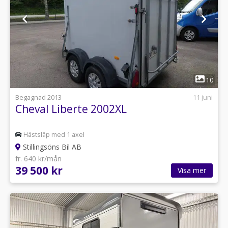
1
10
Begagnad 2013
11 juni
Cheval Liberte 2002XL
Hästsläp med 1 axel
Stillingsöns Bil AB
fr. 640 kr/mån
39 500 kr
Visa mer