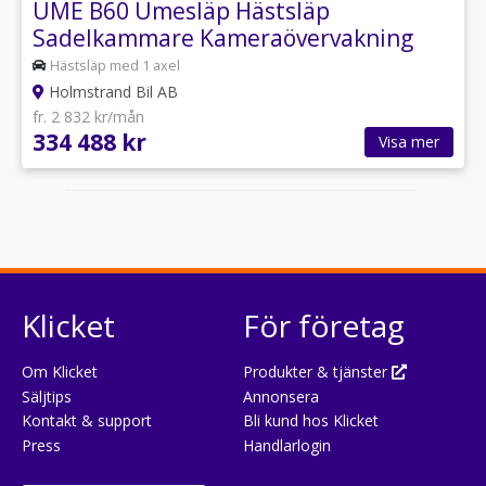
UME B60 Umesläp Hästsläp
Sadelkammare Kameraövervakning
Hästsläp med 1 axel
Holmstrand Bil AB
fr. 2 832 kr/mån
334 488 kr
Visa mer
Klicket
För företag
Om Klicket
Produkter & tjänster
Säljtips
Annonsera
Kontakt & support
Bli kund hos Klicket
Press
Handlarlogin