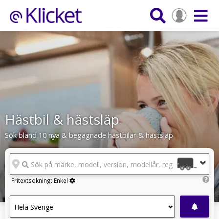
Hästbil & hästsläp
Sök bland 10 nya & begagnade hästbilar & hästsläp
Sök på märke, modell, version, modellår, reg.nr
Fritextsökning:
Enkel
Hela Sverige