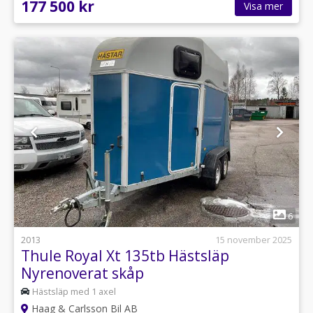
177 500 kr
Visa mer
1
6
2013
15 november 2025
Thule Royal Xt 135tb Hästsläp
Nyrenoverat skåp
Hästsläp med 1 axel
Haag & Carlsson Bil AB