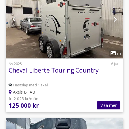
1
10
Ny 2025
6 juni
Cheval Liberte Touring Country
Hästsläp med 1 axel
Axels Bil AB
fr. 2 025 kr/mån
125 000 kr
Visa mer