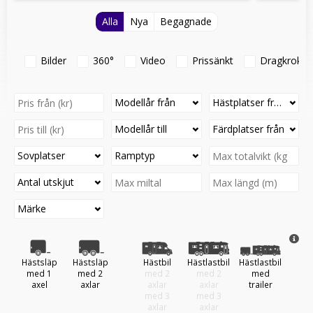
Alla
Nya
Begagnade
Bilder
360°
Video
Prissänkt
Dragkrok
Modellår från
Hästplatser från
Modellår till
Färdplatser från
Sovplatser
Ramptyp
Antal utskjut
Märke
Hästsläp
Hästsläp
Hästbil
Hästlastbil
Hästlastbil
Ö
med 1
med 2
med 2
med 2
med
hästt
axel
axlar
axlar
axlar
trailer
med 3
med 3
axlar
axlar