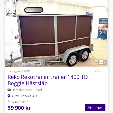
1
5
Begagnad 2001
24 april
Reko Rekotrailer trailer 1400 TD
Boggie Hästsläp
Hästsläp med 1 axel
Auto Tarkka AB
fr. 646 kr/mån
39 900 kr
Visa mer