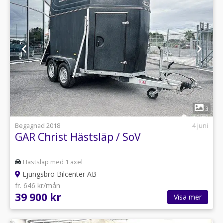
1
3
Begagnad 2018
4 juni
GAR Christ Hästsläp / SoV
Hästsläp med 1 axel
Ljungsbro Bilcenter AB
fr. 646 kr/mån
39 900 kr
Visa mer