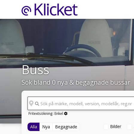
Buss
Sök bland 0 nya & begagnade bussar
Sök på märke, modell, version, modellår, reg.nr
Fritextsökning:
Enkel
Bilder
Alla
Nya
Begagnade