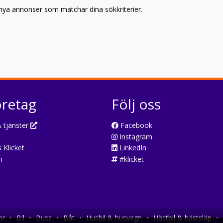
p nya annonser som matchar dina sökkriterier.
öretag
Följ oss
 tjänster
Facebook
Instagram
 Klicket
LinkedIn
n
#klicket
er
•
Bil
•
Buss
•
Båt
•
Husbil & husvagn
•
Hästbil & hästsläp
•