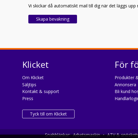
Vi skickar då automatiskt mail till dig när det läggs up
Skapa bevakning
Klicket
För f
Om Klicket
Produkter &
Säljtips
Annonsera
Kontakt & support
Bli kund hos
Press
Handlarlogi
Tyck till om Klicket
Snabblänkar:
Arbetsmaskin
•
ATV & snöskot