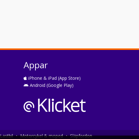
Appar
iPhone & iPad (App Store)
Android (Google Play)
Lastbil
•
Motorcykel & moped
•
Släpfordon