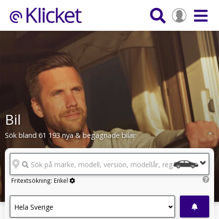
Bil
Sök bland 61 193 nya & begagnade bilar
Sök på märke, modell, version, modellår, reg.nr
Fritextsökning:
Enkel
Hela Sverige