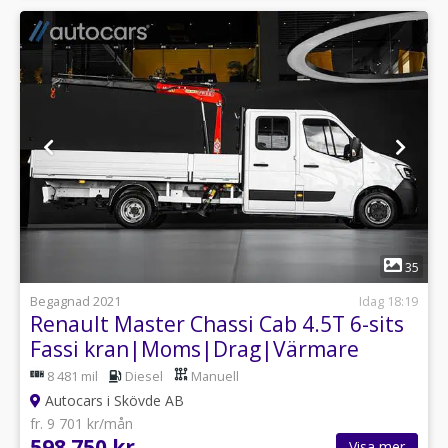
1
35
Begagnad 2021
Idag 18:19
Renault Master Chassi Cab 4.5T 6-sits
Fassi kran|Moms|Drag|Värmare
8 481 mil
Diesel
Manuell
Autocars i Skövde AB
fr. 9 701 kr/mån
598 750 kr
Visa mer