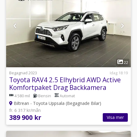
1
22
Begagnad 2023
Idag 18:19
Toyota RAV4 2.5 Elhybrid AWD Active
Komfortpaket Drag Backkamera
4 580 mil
Bensin
Automat
Biltrean - Toyota Uppsala (Begagnade Bilar)
fr. 6 317 kr/mån
389 900 kr
Visa mer