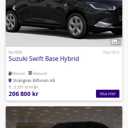
1
3
Ny 2026
Idag 18:22
Suzuki Swift Base Hybrid
Bensin
Manuell
Strängnäs Bilforum AB
fr. 3 351 kr/mån
206 800 kr
Visa mer