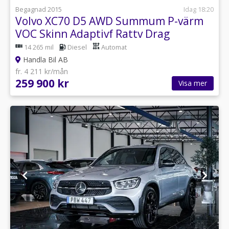
Begagnad 2015
Idag 18:20
Volvo XC70 D5 AWD Summum P-värm
VOC Skinn Adaptivf Rattv Drag
14 265 mil
Diesel
Automat
Handla Bil AB
fr. 4 211 kr/mån
259 900 kr
Visa mer