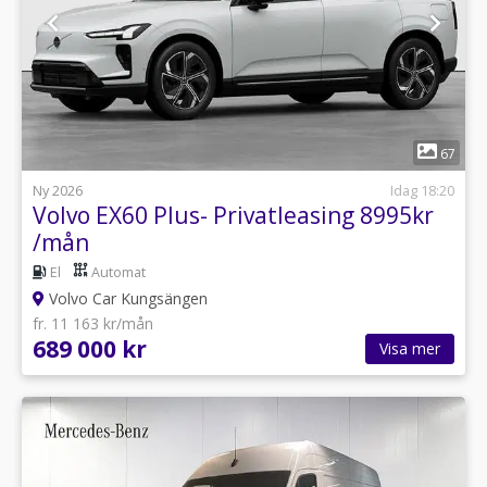
1
67
Ny 2026
Idag 18:20
Volvo EX60 Plus- Privatleasing 8995kr
/mån
El
Automat
Volvo Car Kungsängen
fr. 11 163 kr/mån
689 000 kr
Visa mer