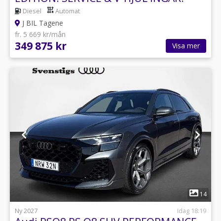
Diesel
Automat
J BIL Tagene
fr. 5 669 kr/mån
349 875 kr
Visa mer
1
14
Ny 2027
Idag 18:19