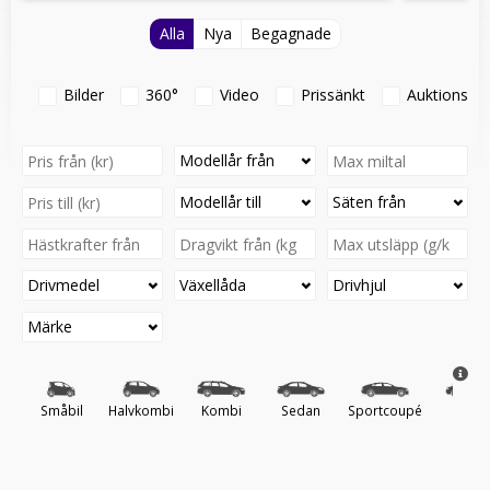
Alla
Nya
Begagnade
Bilder
360°
Video
Prissänkt
Auktionsfo
Modellår från
Modellår till
Säten från
Drivmedel
Växellåda
Drivhjul
Märke
Småbil
Halvkombi
Kombi
Sedan
Sportcoupé
Cab