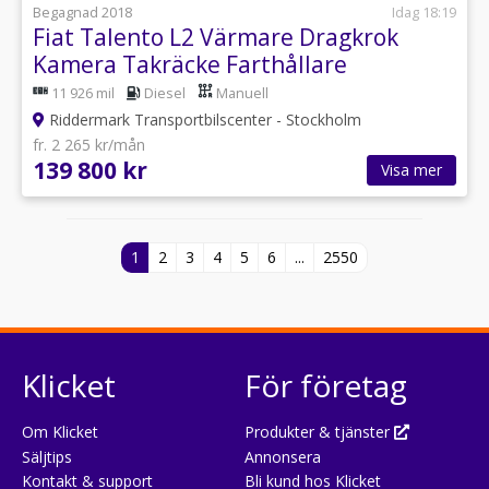
Begagnad 2018
Idag 18:19
Fiat Talento L2 Värmare Dragkrok
Kamera Takräcke Farthållare
11 926 mil
Diesel
Manuell
Riddermark Transportbilscenter - Stockholm
fr. 2 265 kr/mån
139 800 kr
Visa mer
1
2
3
4
5
6
...
2550
Klicket
För företag
Om Klicket
Produkter & tjänster
Säljtips
Annonsera
Kontakt & support
Bli kund hos Klicket