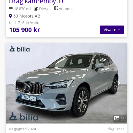
Drag kamrembytt!
18 870 mil
Diesel
Automat
63 Motors AB
fr. 1 716 kr/mån
105 900 kr
Visa mer
1
28
Begagnad 2024
Idag 18:21