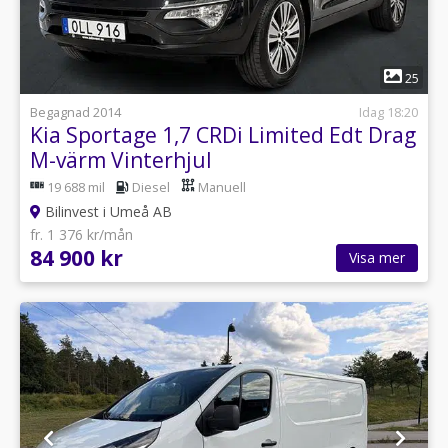
1
25
Begagnad 2014
Idag 18:20
Kia Sportage 1,7 CRDi Limited Edt Drag
M-värm Vinterhjul
19 688 mil
Diesel
Manuell
Bilinvest i Umeå AB
fr. 1 376 kr/mån
84 900 kr
Visa mer