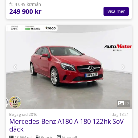
fr. 4 049 kr/mån
249 900 kr
Visa mer
1
17
Begagnad 2016
Idag 18:21
Mercedes-Benz A180 A 180 122hk SoV
däck
13 664 mil
Bensin
Manuell