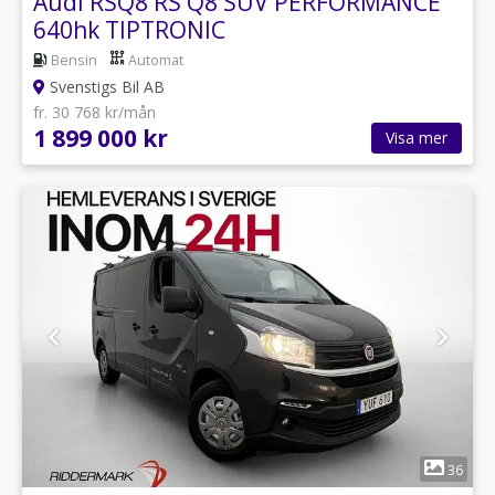
Audi RSQ8 RS Q8 SUV PERFORMANCE
640hk TIPTRONIC
Bensin
Automat
Svenstigs Bil AB
fr. 30 768 kr/mån
1 899 000 kr
Visa mer
1
36