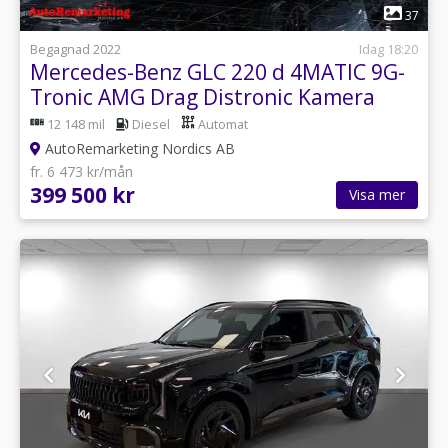
1
37
Begagnad 2022
Idag 18:20
Mercedes-Benz GLC 220 d 4MATIC 9G-
Tronic AMG Drag Distronic Kamera
12 148 mil
Diesel
Automat
AutoRemarketing Nordics AB
fr. 6 473 kr/mån
399 500 kr
Visa mer