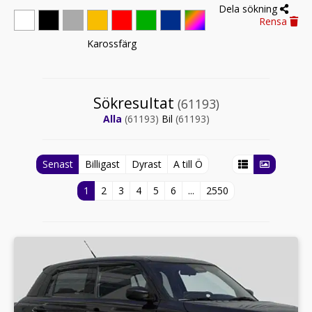
Dela sökning
Rensa
Karossfärg
Sökresultat
(61193)
Alla
(61193)
Bil
(61193)
Senast
Billigast
Dyrast
A till Ö
1
2
3
4
5
6
...
2550