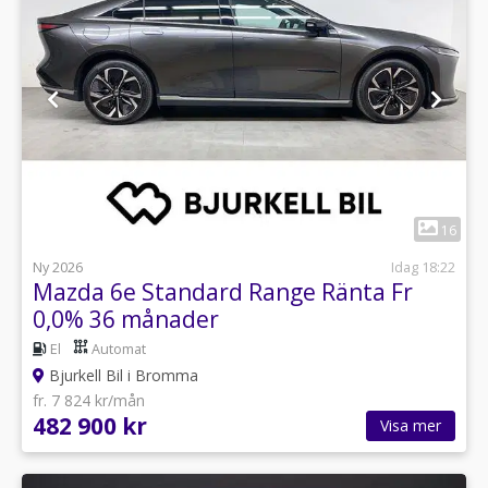
1
16
Ny 2026
Idag 18:22
Mazda 6e Standard Range Ränta Fr
0,0% 36 månader
El
Automat
Bjurkell Bil i Bromma
fr. 7 824 kr/mån
482 900 kr
Visa mer