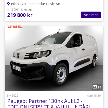
Bilbolaget Personbilar Gävle AB
fr. 3 561 kr/mån
219 800 kr
Visa mer
1
14
Ny 2026
Idag 18:19
Peugeot Partner 130hk Aut L2 -
EDITION! SERVICE & V-HJUL INGÅR!