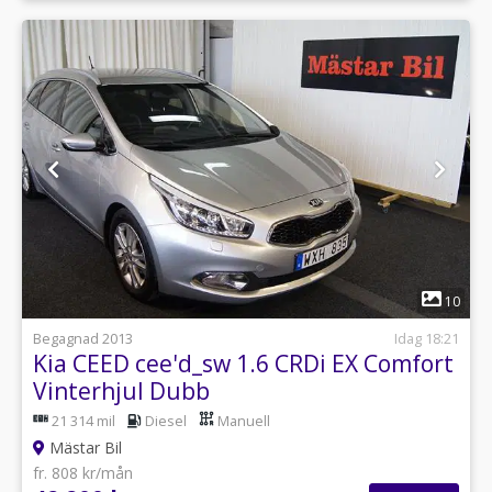
1
10
Begagnad 2013
Idag 18:21
Kia CEED cee'd_sw 1.6 CRDi EX Comfort
Vinterhjul Dubb
21 314 mil
Diesel
Manuell
Mästar Bil
fr. 808 kr/mån