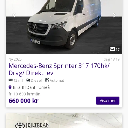
1
17
Ny 2025
Idag 18:19
Mercedes-Benz Sprinter 317 170hk/
Drag/ Direkt lev
12 mil
Diesel
Automat
Bilia BilDahl - Umeå
fr. 10 693 kr/mån
660 000 kr
Visa mer