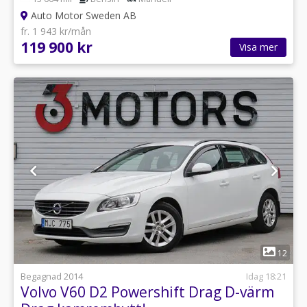
Auto Motor Sweden AB
fr. 1 943 kr/mån
119 900 kr
Visa mer
1
12
Begagnad 2014
Idag 18:21
Volvo V60 D2 Powershift Drag D-värm