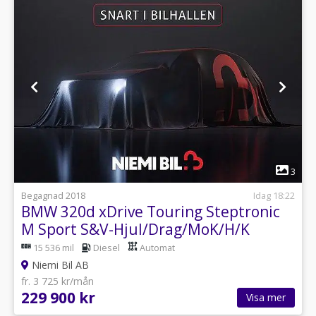
1
3
Begagnad 2018
Idag 18:22
BMW 320d xDrive Touring Steptronic
M Sport S&V-Hjul/Drag/MoK/H/K
15 536 mil
Diesel
Automat
Niemi Bil AB
fr. 3 725 kr/mån
229 900 kr
Visa mer