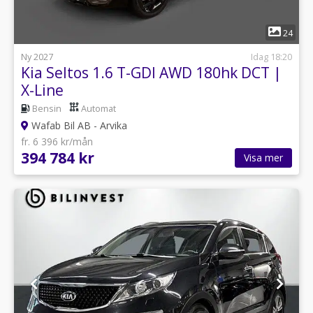
1
24
Ny 2027
Idag 18:20
Kia Seltos 1.6 T-GDI AWD 180hk DCT |
X-Line
Bensin
Automat
Wafab Bil AB - Arvika
fr. 6 396 kr/mån
394 784 kr
Visa mer