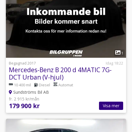
1
Begagnad 2017
Idag 18:22
Mercedes-Benz B 200 d 4MATIC 7G-
DCT Urban (V-hjul)
10 400 mil
Diesel
Automat
Sundströms Bil AB
fr. 2 915 kr/mån
179 900 kr
Visa mer