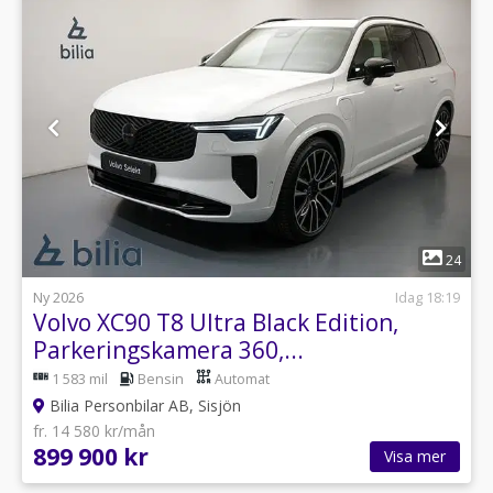
1
24
Ny 2026
Idag 18:19
Volvo XC90 T8 Ultra Black Edition,
Parkeringskamera 360,...
1 583 mil
Bensin
Automat
Bilia Personbilar AB, Sisjön
fr. 14 580 kr/mån
899 900 kr
Visa mer