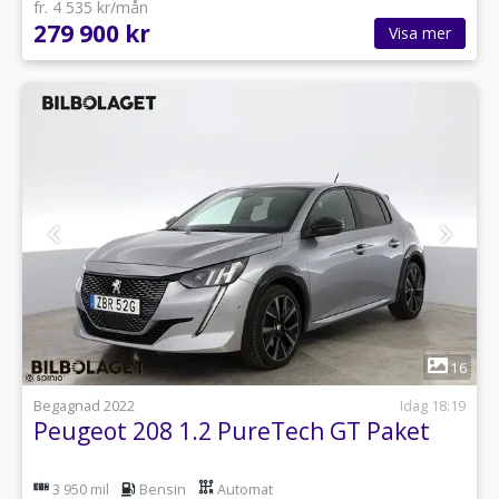
fr. 4 535 kr/mån
279 900 kr
Visa mer
1
16
Begagnad 2022
Idag 18:19
Peugeot 208 1.2 PureTech GT Paket
3 950 mil
Bensin
Automat