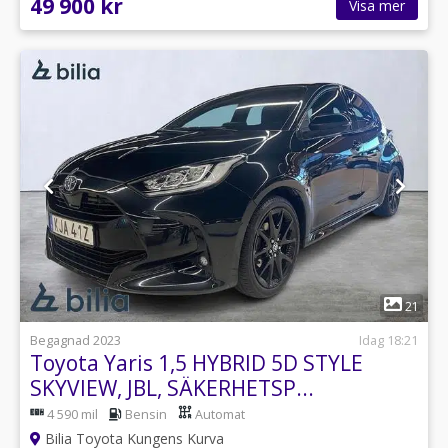
49 900 kr
Visa mer
1
21
Begagnad 2023
Idag 18:21
Toyota Yaris 1,5 HYBRID 5D STYLE
SKYVIEW, JBL, SÄKERHETSP...
4 590 mil
Bensin
Automat
Bilia Toyota Kungens Kurva