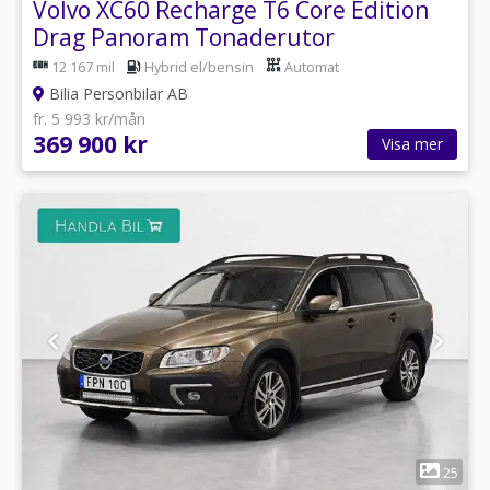
Volvo XC60 Recharge T6 Core Edition
Drag Panoram Tonaderutor
12 167 mil
Hybrid el/bensin
Automat
Bilia Personbilar AB
fr. 5 993 kr/mån
369 900 kr
Visa mer
1
25