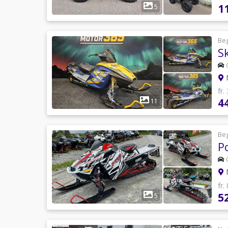
1
5
Be
fr.
4
11
Be
P
M
fr.
5
5