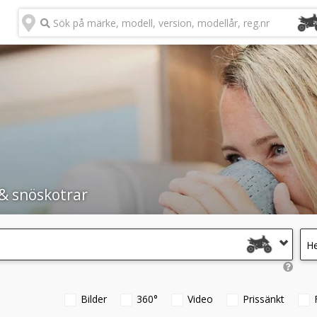
Sök på märke, modell, version, modellår, reg.nr
& snöskotrar
He
Bilder
360°
Video
Prissänkt