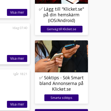
✅ Lägg till "Klicket.se"
Visa mer
på din hemskärm
(iOS/Android)
Idag 07:40
Genväg till Klicket.se
Visa mer
Igår 18:21
✅ Söktips - Sök Smart
bland Annonserna på
Klicket.se
Smarta söktips
Visa mer