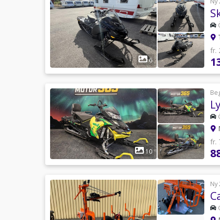
Ny 
S
T
fr.
1
6
Be
fr.
8
10
Ny 
M