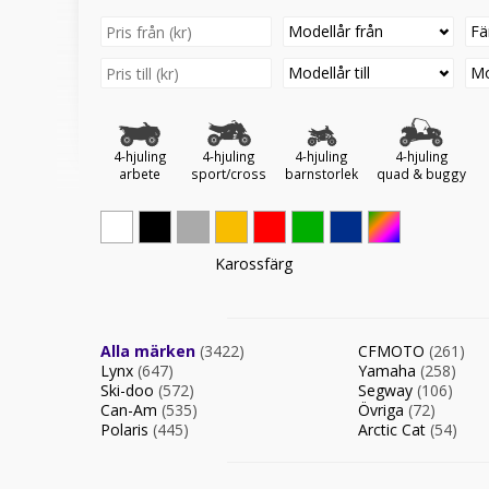
Modellår från
Fä
Modellår till
Mo
4-hjuling
4-hjuling
4-hjuling
4-hjuling
arbete
sport/cross
barnstorlek
quad & buggy
Karossfärg
Alla märken
(3422)
CFMOTO
(261)
Lynx
(647)
Yamaha
(258)
Ski-doo
(572)
Segway
(106)
Can-Am
(535)
Övriga
(72)
Polaris
(445)
Arctic Cat
(54)