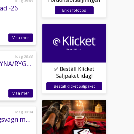
Idag 08:49
ad -26
Enkla fototips
Visa mer
Idag 08:33
Lynx Boondocker DS 800R 3900 • ELSTART • D-DYNA/RYGGSTÖD • 169 MIL
✅ Beställ Klicket
Säljpaket idag!
Beställ Klicket Säljpaket
Visa mer
Idag 08:04
Can-Am Pro -Terra TL1600BIGKIT komplett skogsvagn med eget elsystem