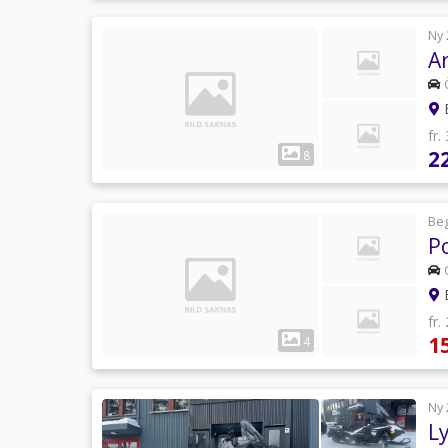
Ny 
A
B
fr.
2
8
Be
P
E
fr.
1
4
Ny 
L