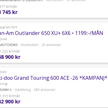
 871 kr/mån
3 745 kr
gagnad 2023
an-Am Outlander 650 XU+ 6X6 • 1199:-/MÅN
Quad
MOTOR365
•
Norrbotten
•
29 annonser
 1 222 kr/mån
48 900 kr
2026
ki-doo Grand Touring 600 ACE -26 *KAMPANJ*
Övrigt
ohlin`s
•
Gävleborg
•
289 annonser
 2 315 kr/mån
42 900 kr