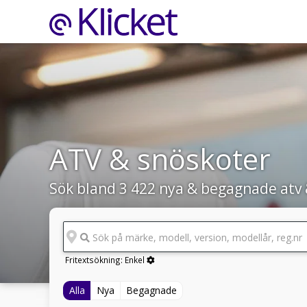
ATV & snöskoter
Sök bland 3 422 nya & begagnade atv 
Sök på märke, modell, version, modellår, reg.nr
Fritextsökning:
Enkel
Alla
Nya
Begagnade