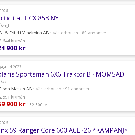
2026
rctic Cat HCX 858 NY
Övrigt
il & Fritid i Vilhelmina AB
•
Västerbotten
•
89 annonser
 3 644 kr/mån
24 900 kr
gagnad 2023
olaris Sportsman 6X6 Traktor B - MOMSAD
Quad
-son Maskin AB
•
Västerbotten
•
91 annonser
 2 591 kr/mån
59 900 kr
162 500 kr
2026
ynx 59 Ranger Core 600 ACE -26 *KAMPANJ*