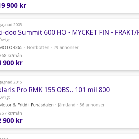
19 900 kr
gagnad 2005
Övrigt
MOTOR365
•
Norrbotten
•
29 annonser
 368 kr/mån
4 900 kr
gagnad 2015
olaris Pro RMK 155 OBS.. 101 mil 800
Övrigt
otor & Fritid i Funäsdalen
•
Jämtland
•
56 annonser
 857 kr/mån
2 900 kr