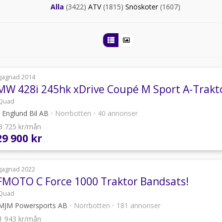
Alla
(3422)
ATV
(1815)
Snöskoter
(1607)
gagnad 2014
MW 428i 245hk xDrive Coupé M Sport A-Trakt
Quad
 Englund Bil AB
•
Norrbotten
•
40 annonser
 3 725 kr/mån
29 900 kr
gagnad 2022
FMOTO C Force 1000 Traktor Bandsats!
Quad
MJM Powersports AB
•
Norrbotten
•
181 annonser
 1 943 kr/mån