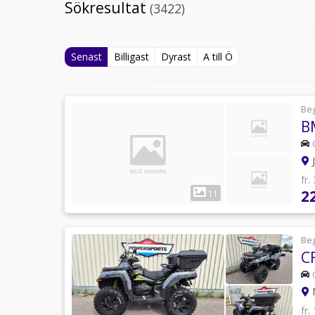
Sökresultat
(3422)
Senast
Billigast
Dyrast
A till Ö
Be
B
J
fr.
2
11
Be
C
fr.