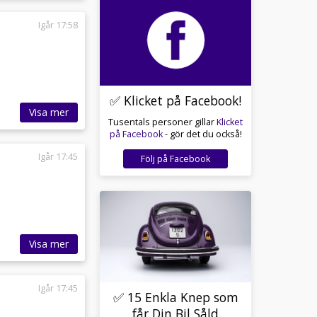
Igår 17:58
✅ Klicket på Facebook!
Visa mer
Tusentals personer gillar
Klicket
på Facebook
- gör det du också!
Igår 17:45
Följ på Facebook
Visa mer
Igår 17:45
✅ 15 Enkla Knep som
får Din Bil Såld