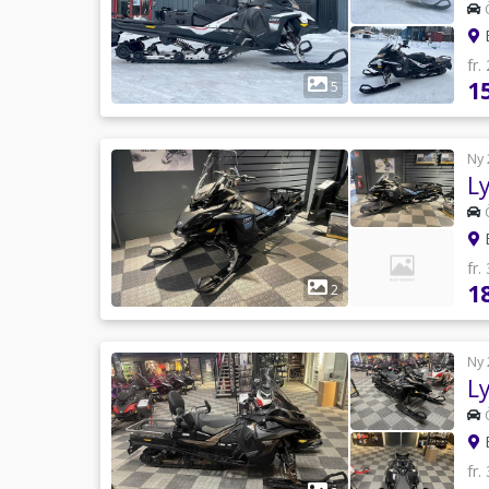
B
fr.
1
5
Ny 
L
B
fr.
1
2
Ny 
L
B
fr.