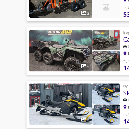
fr.
5
2
Be
C
fr.
1
5
Ny 
S
B
fr.
1
4