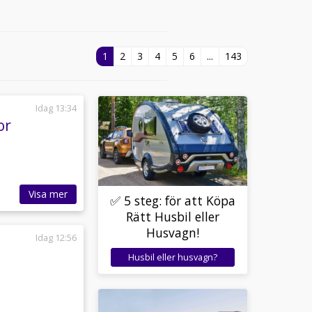
1
2
3
4
5
6
...
143
Idag 13:34
or
Visa mer
✅ 5 steg: för att Köpa
Rätt Husbil eller
Husvagn!
Idag 12:56
Husbil eller husvagn?