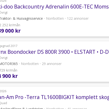
2026
ki-doo Backcountry Adrenalin 600E-TEC Moms
Övrigt
raktor- & Husvagnsservice
•
Norrbotten
•
122 annonser
 2 252 kr/mån
39 000 kr
gagnad 2017
Övrigt
MOTOR365
•
Norrbotten
•
29 annonser
 729 kr/mån
8 900 kr
2026
Quad
askinaffären B Lundström
•
Norrbotten
•
41 annonser