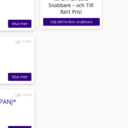
Snabbare – och Till
Rätt Pris!
Sälj ditt fordon snabbare
Visa mer
Igår 17:02
Visa mer
Igår 14:36
PANJ*