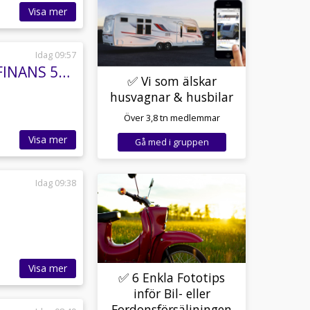
Visa mer
Idag 09:57
Ski-doo Summit 600 HO • MYCKET FIN • FRAKT/FINANS 599:-/MÅN
✅ Vi som älskar
husvagnar & husbilar
Över 3,8 tn medlemmar
Visa mer
Gå med i gruppen
Idag 09:38
Visa mer
✅ 6 Enkla Fototips
inför Bil- eller
Fordonsförsäljningen