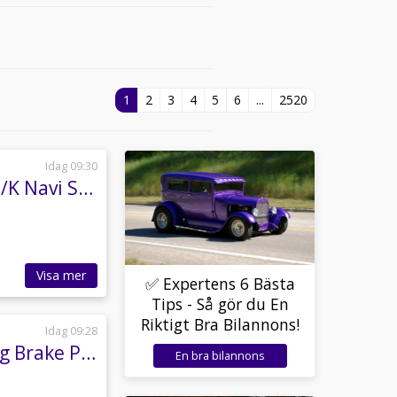
1
2
3
4
5
6
...
2520
Idag 09:30
BMW M140i xDrive 340hk M Sport Special Edt H/K Navi Skinn
Visa mer
✅ Expertens 6 Bästa
Tips - Så gör du En
Riktigt Bra Bilannons!
Idag 09:28
Mercedes-Benz AMG CLA 45 S 4MATIC+ Shooting Brake Pono 360°
En bra bilannons