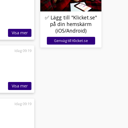
✅ Lägg till "Klicket.se"
på din hemskärm
(iOS/Android)
Visa mer
Genväg till Klicket.se
Idag 09:19
Visa mer
Idag 09:19