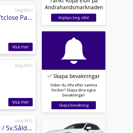
Tänkt Köpa Elbil på
Andrahandsmarknaden
Idag 09:27
BMW 520d xDrive Sedan Steptronic M Sport Softclose Panorama H/K
Köptips beg. elbil
Visa mer
Idag 09:23
✅ Skapa bevakningar
Söker du ofta efter samma
fordon? Skapa dina egna
bevakningar!
Visa mer
Skapa bevakning
Idag 09:23
Bentley Continental GTC 4.0 V8 549hk / Kolfiber / Sv.Såld / Massage