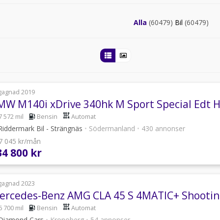
Alla
(60479)
Bil
(60479)
gagnad 2019
7 572 mil
Bensin
Automat
iddermark Bil - Strängnäs
•
Södermanland
•
430 annonser
 7 045 kr/mån
34 800 kr
gagnad 2023
6 700 mil
Bensin
Automat
Diamond Cars
•
Kronoberg
•
54 annonser