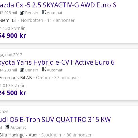
azda Cx -5 2.5 SKYACTIV-G AWD Euro 6
12 928 mil
Bensin
Automat
iemi Bil
•
Norrbotten
•
117 annonser
 4 130 kr/mån
54 900 kr
gagnad 2017
oyota Yaris Hybrid e-CVT Active Euro 6
14 200 mil
Bensin
Automat
Femmans Bil AB
•
Örebro
•
37 annonser
 2 017 kr/mån
24 500 kr
2026
udi Q6 E-Tron SUV QUATTRO 315 KW
El
Automat
ilia Haninge - Audi
•
Stockholm
•
80 annonser