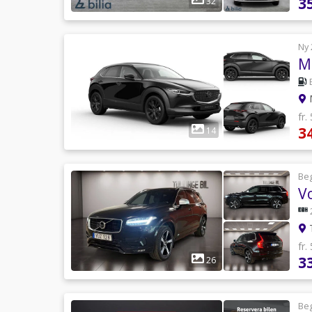
3
32
Ny 
M
fr.
3
14
Be
T
fr.
3
26
Be