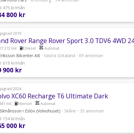
 9 475 kr/mån
84 800 kr
gagnad 2010
27 272 mil
Diesel
Automat
riksson Bilcenter AB
•
Västra Götaland
•
69 annonser
 1 619 kr/mån
9 900 kr
gagnad 2024
olvo XC60 Recharge T6 Ultimate Dark
841 mil
Bensin
Automat
ilmånsson i Eslöv (Volvohuset)
•
Skåne
•
35 annonser
 9 154 kr/mån
65 000 kr