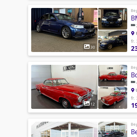
Be
H
fr.
2
30
Be
B
U
fr.
1
12
Be