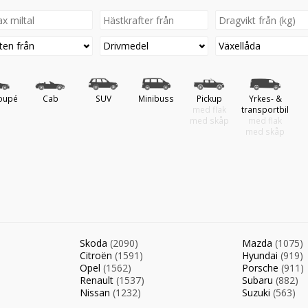
ten från
Drivmedel
Växellåda
oupé
Cab
SUV
Minibuss
Pickup
Yrkes- &
med flak
transportbil
med skåp
med flak
med skåp
Skoda
(2090)
Mazda
(1075)
Citroën
(1591)
Hyundai
(919)
Opel
(1562)
Porsche
(911)
Renault
(1537)
Subaru
(882)
Nissan
(1232)
Suzuki
(563)