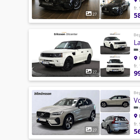
fr.
5
27
Be
E
fr.
9
27
Be
V
B
fr.
5
27