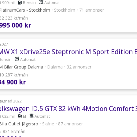
5 900 mil
Bensin
Automat
latinumCars - Stockholm
•
Stockholm
•
71 annonser
 32 323 kr/mån
 995 000 kr
2027
MW X1 xDrive25e Steptronic M Sport Edition 
Bensin
Automat
 Bilar Group Dalarna
•
Dalarna
•
32 annonser
 10 287 kr/mån
34 900 kr
gagnad 2022
3 032 mil
El
Automat
ilia Outlet Jägersro
•
Skåne
•
87 annonser
 5 831 kr/mån