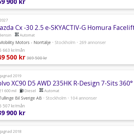
59 900 kr
2027
Bensin
Automat
obility Motors - Norrtälje
•
Stockholm
•
269 annonser
 5 663 kr/mån
49 500 kr
369 500 kr
gagnad 2019
21 600 mil
Diesel
Automat
ullinge Bil Sverige AB
•
Stockholm
•
104 annonser
 5 507 kr/mån
39 900 kr
gagnad 2018