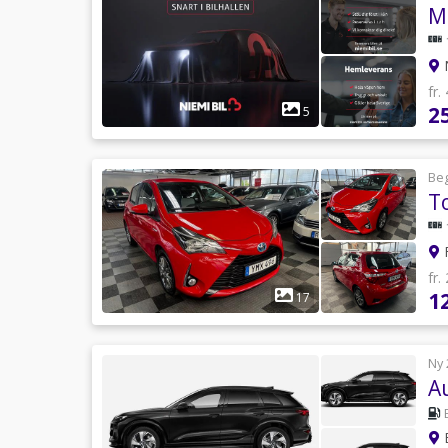
M
N
fr.
2
5
Be
T
fr.
1
17
Ny 
A
B