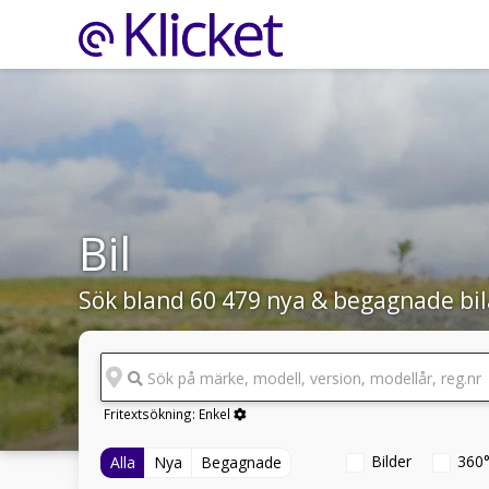
Bil
Sök bland 60 479 nya & begagnade bil
Sök på märke, modell, version, modellår, reg.nr
Fritextsökning:
Enkel
Bilder
360
Alla
Nya
Begagnade