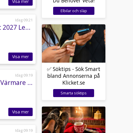
Du Behöver Veta!
Visa mer
Elbilar och släp
Idag 09:21
Mazda Cx -30 2.5 e-SKYACTIV-G Homura Facelift 2027 Lev Okt
Visa mer
✅ Söktips - Sök Smart
bland Annonserna på
Idag 09:19
Volvo XC90 D5 AWD 235HK R-Design 7-Sits 360° Värmare VoC 20" Alu
Klicket.se
Smarta söktips
Visa mer
Idag 09:19