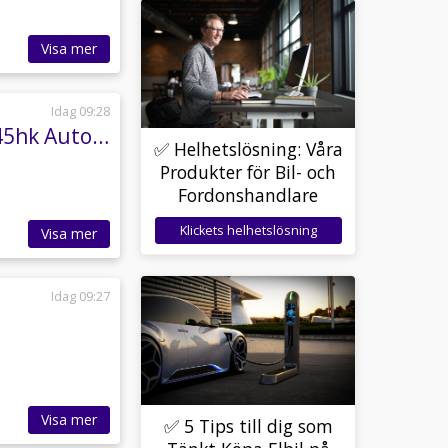
Visa mer
Idag 09:28
Land Rover Range Rover Sport 3.0 TDV6 4WD 245hk Automat Navi/B-kam/Skinn/HK
✅ Helhetslösning: Våra
Produkter för Bil- och
Fordonshandlare
Klickets helhetslösning
Visa mer
Idag 09:27
Visa mer
✅ 5 Tips till dig som