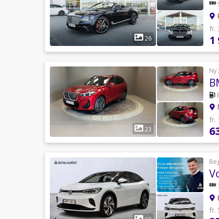
P
fr.
1
26
Ny 
B
M
fr.
6
23
Be
B
fr.