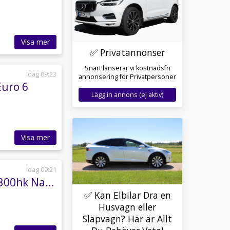
Visa mer
✅ Privatannonser
Snart lanserar vi kostnadsfri
Idag 09:23
annonsering för Privatpersoner
Euro 6
Lägg in annons (ej aktiv)
Visa mer
Idag 09:21
Volkswagen ID.5 GTX 82 kWh 4Motion Comfort 300hk Navi Drag Värmepump
✅ Kan Elbilar Dra en
Husvagn eller
Släpvagn? Här är Allt