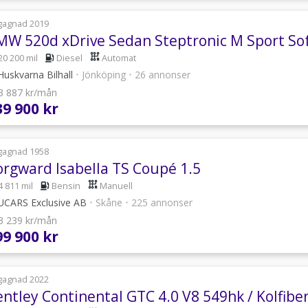
gagnad 2019
20 200 mil
Diesel
Automat
uskvarna Bilhall
•
Jönköping
•
26 annonser
 3 887 kr/mån
39 900 kr
gagnad 1958
orgward Isabella TS Coupé 1.5
4 811 mil
Bensin
Manuell
CARS Exclusive AB
•
Skåne
•
225 annonser
 3 239 kr/mån
99 900 kr
gagnad 2022