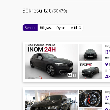
Sökresultat
(60479)
Senast
Billigast
Dyrast
A till Ö
Be
R
fr.
4
33
Be