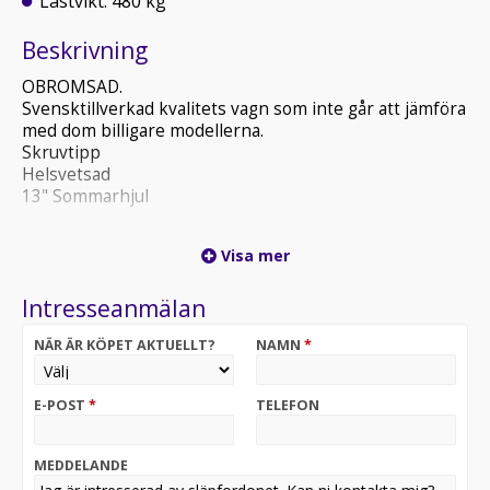
Lastvikt: 480 kg
Beskrivning
OBROMSAD.
Svensktillverkad kvalitets vagn som inte går att jämföra
med dom billigare modellerna.
Skruvtipp
Helsvetsad
13" Sommarhjul
Finans ordnas 36månader 0% ränta.
Visa mer
Intresseanmälan
NÄR ÄR KÖPET AKTUELLT?
NAMN
*
E-POST
*
TELEFON
MEDDELANDE