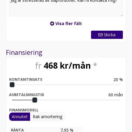
Visa fler fält
Skicka
Finansiering
fr
468
kr/mån
*
20
%
KONTANTINSATS
60
mån
AVBETALNINGSTID
FINANSMODELL
Annuitet
Rak amortering
7,95 %
RÄNTA