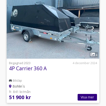
1
4
4
s
Begagnad 2023
4 december 2024
4P Carrier 360 A
Bilsläp
Bohlin`s
fr. 841 kr/mån
51 900 kr
Visa mer