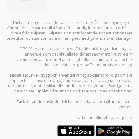
Klicket tar inget ansvar för annonsens innehåll eller tillgänglighet.
Annonsen kan vara ofullständig. Fullständig information kan erhållas
direkt från säljaren. Säljaren ansvarar för att de endast annonsera
produkter och tjänster som är i enlighet med gällande svenska lagar.
OBS! V-reg.nr är ej äkta reg.nr. Ett påhittat V-reg.nr kan anges i
annonsen om det aktuella fordonet saknar ett riktigt reg.nr
(exempelvis att fordonet är helt nytt eller har importerats och ej
tilldelats ett riktigt reg.nr av Transportstyrelsen än).
Klicket.se
: Enkel, trygg och användarvänlig söktjänst för dig som ska
köpa och sälja
nya och begagnade bilar
,
båtar
,
husvagnar
,
husbilar
,
transportbilar
,
motorcyklar
eller andra fordon från hela Sverige. Hitta
bäst priser. Upplev våra smarta sökfunktioner med snabba filter.
Tack för att du använder
Klicket
och delar det du gillar med dina
vänner!
Ladda ner
Klicket-appen
gratis: