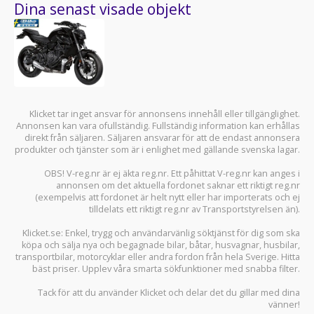
Dina senast visade objekt
Klicket tar inget ansvar för annonsens innehåll eller tillgänglighet.
Annonsen kan vara ofullständig. Fullständig information kan erhållas
direkt från säljaren. Säljaren ansvarar för att de endast annonsera
produkter och tjänster som är i enlighet med gällande svenska lagar.
OBS! V-reg.nr är ej äkta reg.nr. Ett påhittat V-reg.nr kan anges i
annonsen om det aktuella fordonet saknar ett riktigt reg.nr
(exempelvis att fordonet är helt nytt eller har importerats och ej
tilldelats ett riktigt reg.nr av Transportstyrelsen än).
Klicket.se
: Enkel, trygg och användarvänlig söktjänst för dig som ska
köpa och sälja
nya och begagnade bilar
,
båtar
,
husvagnar
,
husbilar
,
transportbilar
,
motorcyklar
eller andra fordon från hela Sverige. Hitta
bäst priser. Upplev våra smarta sökfunktioner med snabba filter.
Tack för att du använder
Klicket
och delar det du gillar med dina
vänner!