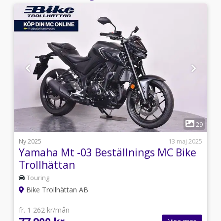
1
4
29
5
Ny 2025
13 maj 2025
Yamaha Mt -03 Beställnings MC Bike
Trollhättan
Touring
Bike Trollhättan AB
fr. 1 262 kr/mån