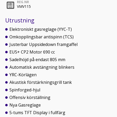
REG.NR
VMV115
Utrustning
Elektroniskt gasreglage (YYC-T)
Omkopplingsbar antispinn (TCS)
Justerbar Uppsidedown framgaffel
EU5+ CP2 Motor 690 cc
Sadelhöjd på endast 805 mm
Automatisk avstängning blinkers
YRC-Körlägen
Akustisk förstärkningsgrill tank
Spinforged-hjul
Offensiv körställning
Nya Gasreglage
5-tums TFT Display i fullfärg