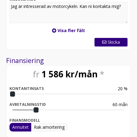
2025 kombinerar prestanda, teknik och stil i en
motorcykel som är lika rolig att köra som den är
imponerande att se på.
Detta fordon är tillgängligt för onlineköp hos Bike
Visa fler fält
Trollhättan. Vi erbjuder hemleverans av din MC. (gäller
ej transporter norr om Gävle, samt Gotland. Bor du där
Skicka
kontakta oss för smidig lösning.) Med din enhet väljer
du avbetalning eller kontant. Ansök tryggt och enkelt
med BankID. Köpet är inte bindande för någon part och
Finansiering
du betalar inget förrän du har haft kontakt med säljare
på Bike Trollhättan. Filtrera dig till ditt fordon på vår
fr
1 586
kr/mån
*
websida här:
https://www.biketrollhattan.se/content/89-nya-
20
%
lagerfordon-att-kopa-online#/ (Yamaha MT-07 MT07
KONTANTINSATS
MT 07 35kw a2 A2 naked Street streetfighter)
60
mån
AVBETALNINGSTID
FINANSMODELL
Annuitet
Rak amortering