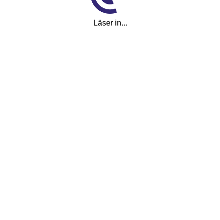
Ny
Läser in...
Pris
139 000 kr
Månadskostnad
2 252
kr/mån
Reg.nr
VII186
Utrustning
eventuell montering