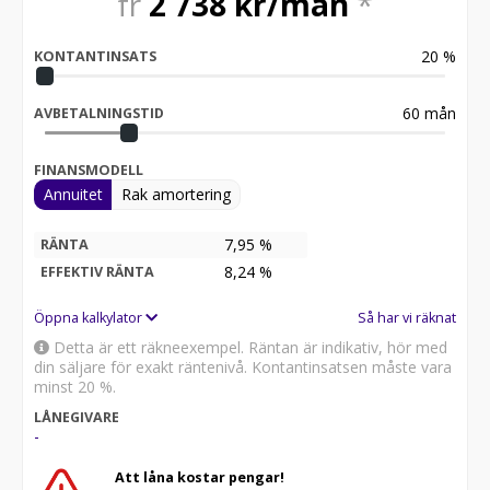
fr
2 738
kr/mån
*
20
%
KONTANTINSATS
60
mån
AVBETALNINGSTID
FINANSMODELL
Annuitet
Rak amortering
7,95 %
RÄNTA
8,24
%
EFFEKTIV RÄNTA
Öppna kalkylator
Så har vi räknat
Detta är ett räkneexempel. Räntan är indikativ, hör med
din säljare för exakt räntenivå. Kontantinsatsen måste vara
minst 20 %.
LÅNEGIVARE
-
Att låna kostar pengar!