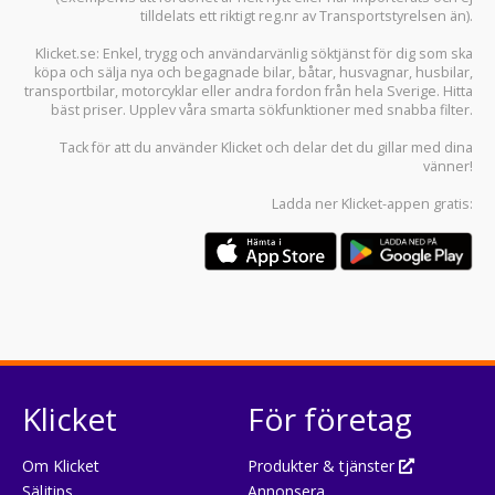
tilldelats ett riktigt reg.nr av Transportstyrelsen än).
Klicket.se
: Enkel, trygg och användarvänlig söktjänst för dig som ska
köpa och sälja
nya och begagnade bilar
,
båtar
,
husvagnar
,
husbilar
,
transportbilar
,
motorcyklar
eller andra fordon från hela Sverige. Hitta
bäst priser. Upplev våra smarta sökfunktioner med snabba filter.
Tack för att du använder
Klicket
och delar det du gillar med dina
vänner!
Ladda ner
Klicket-appen
gratis:
Klicket
För företag
Om Klicket
Produkter & tjänster
Säljtips
Annonsera