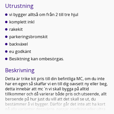
Utrustning
vi bygger alltså om från 2 till tre hjul
komplett inkl
rakekit
parkeringsbromskit
backväxel
eu godkänt
Besiktning kan ombesörgas.
Beskrivning
Detta är trike kit pris till din befintliga MC, om du inte
har en egen så skaffar vi en till dig oavsett ny eller beg,
detta innebär att mc ´n vi skall bygga på alltid
tillkommer och då varierar både pris och utseende, allt
beroende på hur just du vill att det skall se ut, du
bestämmer å vi bygger. Därför går det inte att ha kort
på alla varianter dessvärre. passar roadking eller ultra