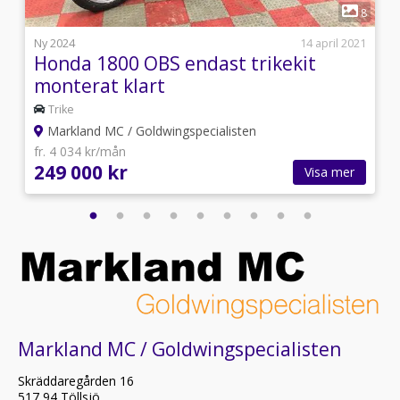
1
6
8
8
Ny 2024
14 april 2021
Honda 1800 OBS endast trikekit
monterat klart
Trike
Markland MC / Goldwingspecialisten
fr. 4 034 kr/mån
249 000 kr
Visa mer
Markland MC / Goldwingspecialisten
Skräddaregården 16
517 94 Töllsjö