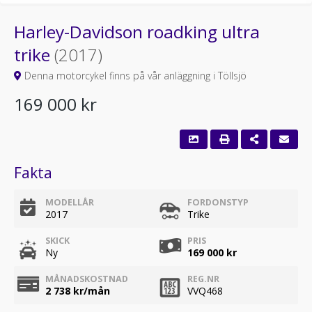
Harley-Davidson roadking ultra
trike
(2017)
Denna motorcykel finns på vår anläggning i Töllsjö
169 000 kr
Fakta
MODELLÅR
FORDONSTYP
2017
Trike
SKICK
PRIS
Ny
169 000 kr
MÅNADSKOSTNAD
REG.NR
2 738
kr/mån
VVQ468