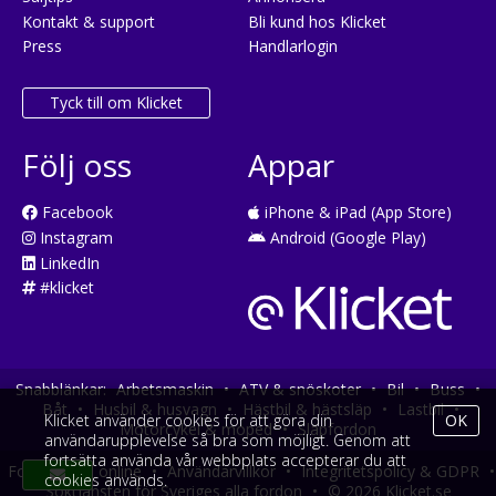
Kontakt & support
Bli kund hos Klicket
Press
Handlarlogin
Tyck till om Klicket
Följ oss
Appar
Facebook
iPhone & iPad (App Store)
Instagram
Android (Google Play)
LinkedIn
#klicket
Snabblänkar:
Arbetsmaskin
•
ATV & snöskoter
•
Bil
•
Buss
•
Båt
•
Husbil & husvagn
•
Hästbil & hästsläp
•
Lastbil
•
Klicket använder cookies för att göra din
OK
Motorcykel & moped
•
Släpfordon
användarupplevelse så bra som möjligt. Genom att
fortsätta använda vår webbplats accepterar du att
Fordonsköp online
•
Användarvillkor
•
Integritetspolicy & GDPR
•
cookies används.
Söktjänsten för Sveriges alla fordon
•
© 2026 Klicket.se