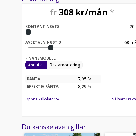
Beställ med FRI FRAKT direkt via länken (klistra in i
fr
308
kr/mån
*
https://www.fungarage.se/bensindriven-cross/1463
20
KONTANTINSATS
60
må
AVBETALNINGSTID
FINANSMODELL
Annuitet
Rak amortering
7,95 %
RÄNTA
8,29
%
EFFEKTIV RÄNTA
Öppna kalkylator
Så har vi räkn
Du kanske även gillar