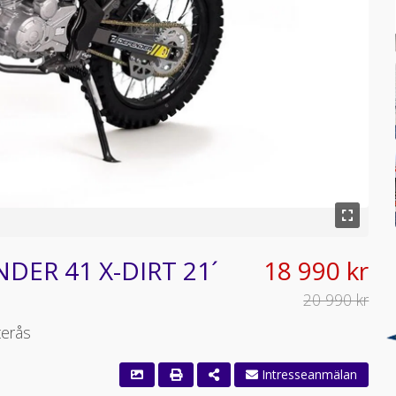
NDER 41 X-DIRT 21´
18 990 kr
20 990 kr
terås
Intresseanmälan