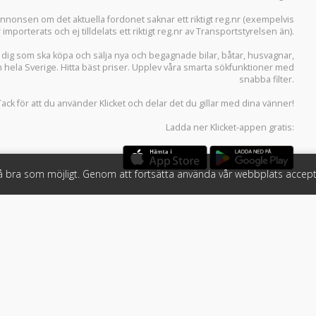
i annonsen om det aktuella fordonet saknar ett riktigt reg.nr (exempelvis
r importerats och ej tilldelats ett riktigt reg.nr av Transportstyrelsen än).
r dig som ska köpa och sälja
nya och begagnade bilar
,
båtar
,
husvagnar
,
n hela Sverige. Hitta bäst priser. Upplev våra smarta sökfunktioner med
snabba filter.
Tack för att du använder
Klicket
och delar det du gillar med dina vänner!
Ladda ner
Klicket-appen
gratis:
så bra som möjligt. Genom att fortsätta använda vår webbplats accept
öretag
Följ oss
 tjänster
Facebook
Instagram