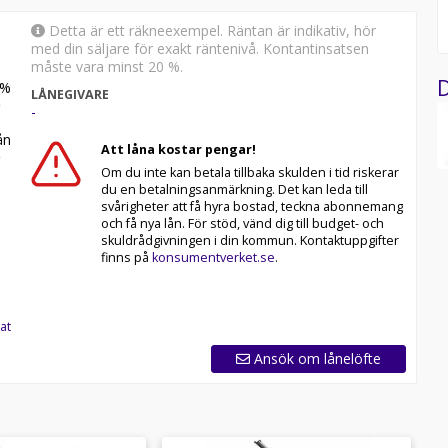
 din webbläsare):
Detta är ett räkneexempel. Räntan är indikativ, hör
0-cross-250cc-defender-41-x-dirt-21-18.html
med din säljare för exakt räntenivå. Kontantinsatsen
måste vara minst 20 %.
D
%
LÅNEGIVARE
-
n
Att låna kostar pengar!
Om du inte kan betala tillbaka skulden i tid riskerar
du en betalningsanmärkning. Det kan leda till
svårigheter att få hyra bostad, teckna abonnemang
och få nya lån. För stöd, vänd dig till budget- och
skuldrådgivningen i din kommun. Kontaktuppgifter
finns på
konsumentverket.se
.
at
Ansök om lånelöfte