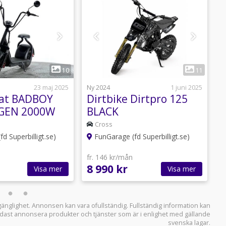
1
1
10
11
23 maj 2025
Ny 2024
1 juni 2025
N
Fat BADBOY
Dirtbike Dirtpro 125
B
GEN 2000W
BLACK
M
E
Cross
d Superbilligt.se)
FunGarage (fd Superbilligt.se)
fr. 146 kr/mån
f
8 990 kr
3
Visa mer
Visa mer
llgänglighet. Annonsen kan vara ofullständig. Fullständig information kan
 endast annonsera produkter och tjänster som är i enlighet med gällande
svenska lagar.