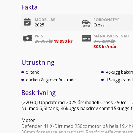
Fakta
MODELLÅR
FORDONSTYP
2025
Cross
PRIS
MÅNADSKOSTNAD
20 990 kr
18 990 kr
340 kr/mån
308 kr/mån
Utrustning
5l tank
46kugg bakdr
däcken är grovmönstrade
15kugg framd
Beskrivning
(22030) Uppdaterad 2025 årsmodell Cross 250cc - D
Nu med 6,5l tank, 46kuggs bakdrev samt 15kuggs 
Motor
Defender 41 X-Dirt med 250cc motor på hela 19,4h
30mm förgasare är standard! Rostfritt effektavgassy