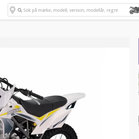
Sök på märke, modell, version, modellår, reg.nr