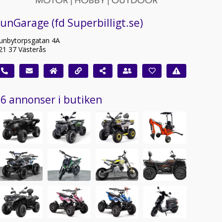
unGarage (fd Superbilligt.se)
unbytorpsgatan 4A
21 37 Västerås
6 annonser i butiken