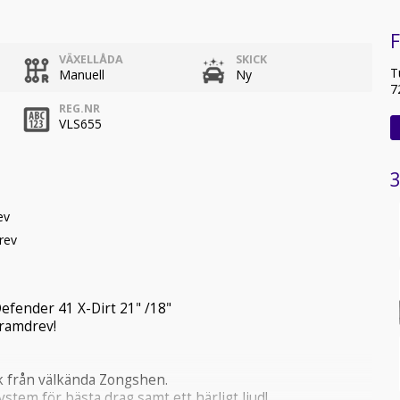
F
VÄXELLÅDA
SKICK
T
Manuell
Ny
7
REG.NR
VLS655
3
ev
rev
efender 41 X-Dirt 21" /18"
framdrev!
k från välkända Zongshen.
stem för bästa drag samt ett härligt ljud!