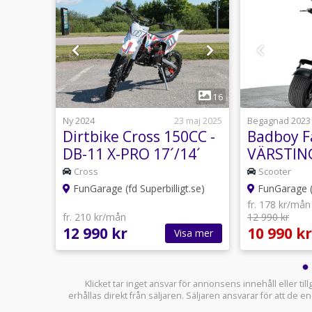
1
16
16
ber 2025
Ny 2024
23 maj 2025
Begagnad 2023
Grön
Dirtbike Cross 150CC -
Badboy 
DB-11 X-PRO 17´/14´
VÄRSTIN
Cross
Scooter
t.se)
FunGarage (fd Superbilligt.se)
FunGarage (f
fr. 178 kr/mån
fr. 210 kr/mån
12 990 kr
12 990 kr
10 990 kr
sa mer
Visa mer
Klicket tar inget ansvar för annonsens innehåll eller ti
erhållas direkt från säljaren. Säljaren ansvarar för att de