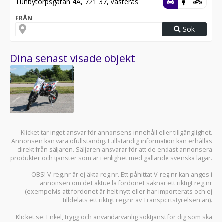
Tunbytorpsgatan 4A, 721 37, Västerås
FRÅN
Sök
Dina senast visade objekt
Klicket tar inget ansvar för annonsens innehåll eller tillgänglighet.
Annonsen kan vara ofullständig. Fullständig information kan erhållas
direkt från säljaren. Säljaren ansvarar för att de endast annonsera
produkter och tjänster som är i enlighet med gällande svenska lagar.
OBS! V-reg.nr är ej äkta reg.nr. Ett påhittat V-reg.nr kan anges i
annonsen om det aktuella fordonet saknar ett riktigt reg.nr
(exempelvis att fordonet är helt nytt eller har importerats och ej
tilldelats ett riktigt reg.nr av Transportstyrelsen än).
Klicket.se
: Enkel, trygg och användarvänlig söktjänst för dig som ska