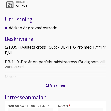
REG.NR
VBR532
Utrustning
däcken är grovmönstrade
Beskrivning
(21939) Kvalitets cross 150cc - DB-11 X-Pro med 17"/14"
hjul
DB-11 X-Pro är en perfekt midsizecross för dig som vill
vara värst!
Motor
Oljekyld 4-takts motor på 150cc med 14hk.
Visa mer
Hjul & bromsar
Intresseanmälan
DB-11 X-Pro har 17" framhjul samt 14" bakhjul, däcken
är grovmönstrade, fälgarna är svart lackerade med
NÄR ÄR KÖPET AKTUELLT?
NAMN
*
patenterad navteknik för perfekt ekerspänst.