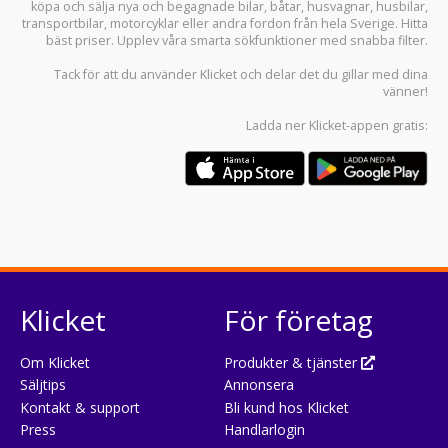
köpa och sälja
nya och begagnade bilar
,
båtar
,
husvagnar
,
husbilar
,
transportbilar
,
motorcyklar
eller andra fordon från hela Sverige. Hitta
bäst priser. Upplev våra smarta sökfunktioner med snabba filter.
Tack för att du använder
Klicket
och delar det du gillar med dina
vänner!
Ladda ner
Klicket-appen
gratis:
Klicket
För företag
Om Klicket
Produkter & tjänster
Säljtips
Annonsera
Kontakt & support
Bli kund hos Klicket
Press
Handlarlogin