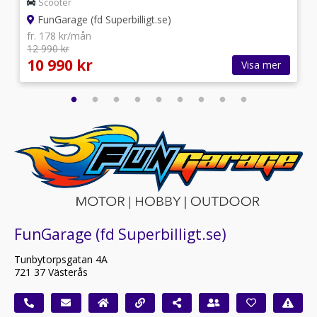
Scooter
FunGarage (fd Superbilligt.se)
fr. 178 kr/mån
12 990 kr
10 990 kr
Visa mer
FunGarage (fd Superbilligt.se)
Tunbytorpsgatan 4A
721 37 Västerås