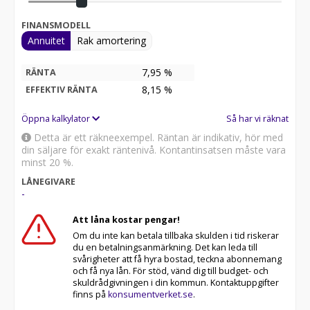
Beställ med FRI FRAKT direkt via länken (klistra in i din
FINANSMODELL
webbläsare):
Annuitet
Rak amortering
https://www.fungarage.se/bensindriven-cross/14233-
cross-150cc-db-11-x-pro-1714.html
7,95 %
RÄNTA
8,15
%
EFFEKTIV RÄNTA
Öppna kalkylator
Så har vi räknat
Detta är ett räkneexempel. Räntan är indikativ, hör med
din säljare för exakt räntenivå. Kontantinsatsen måste vara
minst 20 %.
LÅNEGIVARE
-
Att låna kostar pengar!
Om du inte kan betala tillbaka skulden i tid riskerar
du en betalningsanmärkning. Det kan leda till
svårigheter att få hyra bostad, teckna abonnemang
och få nya lån. För stöd, vänd dig till budget- och
skuldrådgivningen i din kommun. Kontaktuppgifter
finns på
konsumentverket.se
.