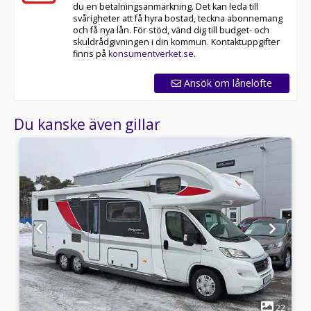
du en betalningsanmärkning. Det kan leda till
svårigheter att få hyra bostad, teckna abonnemang
och få nya lån. För stöd, vänd dig till budget- och
skuldrådgivningen i din kommun. Kontaktuppgifter
finns på
konsumentverket.se
.
Ansök om lånelöfte
Du kanske även gillar
1
8
22