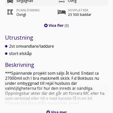
Begagnad
Övrig
PLANLÖSNING
SOVPLATSER
Övrigt
23 500 bäddar
Visa fler
(3)
Utrustning
2st omvandlare/laddare
stort elskåp
Beskrivning
***Spännande projekt som säljs åt kund. Endast ca
27000mil och I bra maskinellt skick. F.d Bokbuss nu
under ombyggnad till rejäl husbuss där
valmöjligheterna för hur den inreds är oändliga.
Öppningsbar akter där det går att förvara MC eller ha
som verkstad eller till o med kanske få in en bil.
Följande lite fakta från nuvarande ägare;
Visa mer