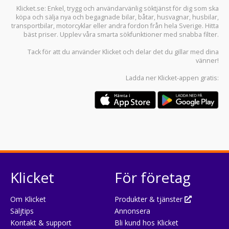
Klicket.se
: Enkel, trygg och användarvänlig söktjänst för dig som ska
köpa och sälja
nya och begagnade bilar
,
båtar
,
husvagnar
,
husbilar
,
transportbilar
,
motorcyklar
eller andra fordon från hela Sverige. Hitta
bäst priser. Upplev våra smarta sökfunktioner med snabba filter.
Tack för att du använder
Klicket
och delar det du gillar med dina
vänner!
Ladda ner
Klicket-appen
gratis:
Klicket
För företag
Om Klicket
Produkter & tjänster
Säljtips
Annonsera
Kontakt & support
Bli kund hos Klicket