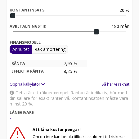
20
%
KONTANTINSATS
180
mån
AVBETALNINGSTID
FINANSMODELL
Annuitet
Rak amortering
7,95 %
RÄNTA
8,25
%
EFFEKTIV RÄNTA
Öppna kalkylator
Så har vi räknat
Detta är ett räkneexempel. Räntan är indikativ, hör med
din säljare för exakt räntenivå. Kontantinsatsen måste vara
minst 20 %.
LÅNEGIVARE
-
Att låna kostar pengar!
Om du inte kan betala tillbaka skulden i tid riskerar