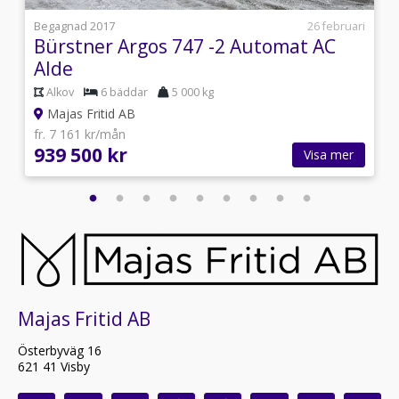
i
Begagnad 2017
26 februari
Bürstner Argos 747 -2 Automat AC
Alde
Alkov
6 bäddar
5 000 kg
Majas Fritid AB
fr. 7 161 kr/mån
939 500 kr
Visa mer
Majas Fritid AB
Österbyväg 16
621 41 Visby