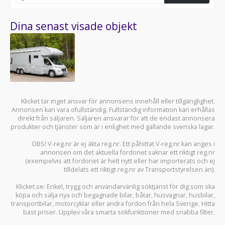
Dina senast visade objekt
Klicket tar inget ansvar för annonsens innehåll eller tillgänglighet.
Annonsen kan vara ofullständig. Fullständig information kan erhållas
direkt från säljaren. Säljaren ansvarar för att de endast annonsera
produkter och tjänster som är i enlighet med gällande svenska lagar.
OBS! V-reg.nr är ej äkta reg.nr. Ett påhittat V-reg.nr kan anges i
annonsen om det aktuella fordonet saknar ett riktigt reg.nr
(exempelvis att fordonet är helt nytt eller har importerats och ej
tilldelats ett riktigt reg.nr av Transportstyrelsen än).
Klicket.se
: Enkel, trygg och användarvänlig söktjänst för dig som ska
köpa och sälja
nya och begagnade bilar
,
båtar
,
husvagnar
,
husbilar
,
transportbilar
,
motorcyklar
eller andra fordon från hela Sverige. Hitta
bäst priser. Upplev våra smarta sökfunktioner med snabba filter.