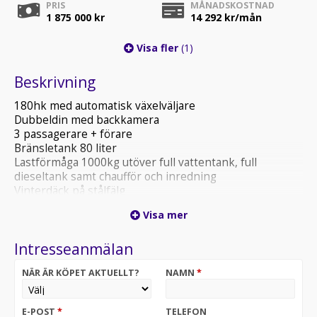
PRIS
MÅNADSKOSTNAD
1 875 000 kr
14 292
kr/mån
Visa fler
(1)
Beskrivning
180hk med automatisk växelväljare
Dubbeldin med backkamera
3 passagerare + förare
Bränsletank 80 liter
Lastförmåga 1000kg utöver full vattentank, full
dieseltank samt chaufför och inredning
Vinterdäck på stålfälg
Totallängd 8,7 meter
Visa mer
Skatt 6735kr/år
Körkortsbehörighet personbil klass 2
Intresseanmälan
Möjlighet till 7st sovplatser
Vattenburen värme med Alde 3020 i alla utrymmen
NÄR ÄR KÖPET AKTUELLT?
NAMN
*
Värmeväxlare
Extra värmeelement med fläkt i förarmiljö 2st
2-lågig spis med ho
E-POST
*
TELEFON