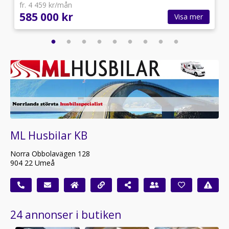
fr. 4 459 kr/mån
585 000 kr
Visa mer
ML Husbilar KB
Norra Obbolavägen 128
904 22 Umeå
24 annonser i butiken