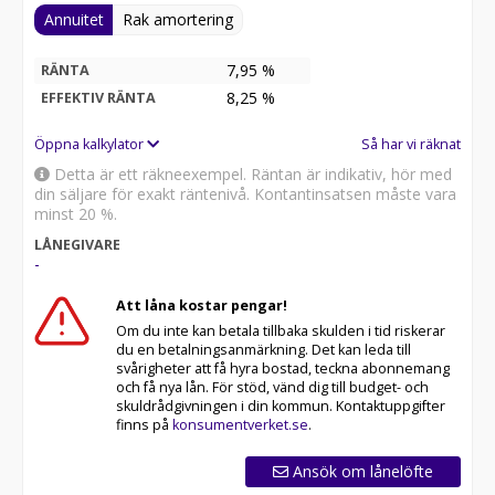
Annuitet
Rak amortering
7,95 %
RÄNTA
8,25
%
EFFEKTIV RÄNTA
Öppna kalkylator
Så har vi räknat
Detta är ett räkneexempel. Räntan är indikativ, hör med
din säljare för exakt räntenivå. Kontantinsatsen måste vara
minst 20 %.
LÅNEGIVARE
-
Att låna kostar pengar!
Om du inte kan betala tillbaka skulden i tid riskerar
du en betalningsanmärkning. Det kan leda till
svårigheter att få hyra bostad, teckna abonnemang
och få nya lån. För stöd, vänd dig till budget- och
skuldrådgivningen i din kommun. Kontaktuppgifter
finns på
konsumentverket.se
.
Ansök om lånelöfte