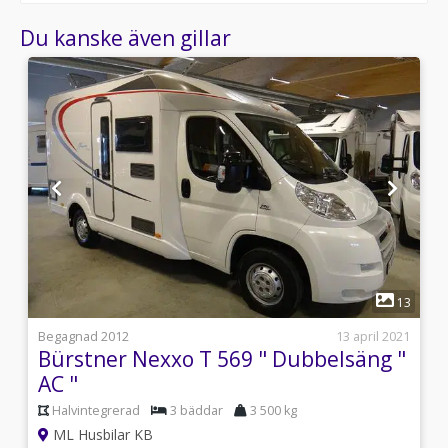
Du kanske även gillar
1
9
13
s
Begagnad 2012
13 april 2021
Bürstner Nexxo T 569 " Dubbelsäng "
AC "
Halvintegrerad
3 bäddar
3 500 kg
ML Husbilar KB