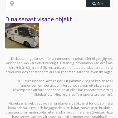
Sök
Dina senast visade objekt
Klicket tar inget ansvar för annonsens innehåll eller tillgänglighet.
Annonsen kan vara ofullständig. Fullständig information kan erhållas
direkt från säljaren. Säljaren ansvarar för att de endast annonsera
produkter och tjänster som är i enlighet med gällande svenska lagar.
OBS! V-reg.nr är ej äkta reg.nr. Ett påhittat V-reg.nr kan anges i
annonsen om det aktuella fordonet saknar ett riktigt reg.nr
(exempelvis att fordonet är helt nytt eller har importerats och ej
tilldelats ett riktigt reg.nr av Transportstyrelsen än).
Klicket.se
: Enkel, trygg och användarvänlig söktjänst för dig som ska
köpa och sälja
nya och begagnade bilar
,
båtar
,
husvagnar
,
husbilar
,
transportbilar
,
motorcyklar
eller andra fordon från hela Sverige. Hitta
bäst priser. Upplev våra smarta sökfunktioner med snabba filter.