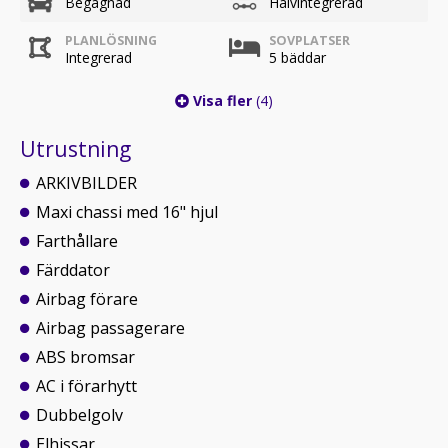
Begagnad
Halvintegrerad
PLANLÖSNING
SOVPLATSER
Integrerad
5 bäddar
Visa fler
(4)
Utrustning
ARKIVBILDER
Maxi chassi med 16" hjul
Farthållare
Färddator
Airbag förare
Airbag passagerare
ABS bromsar
AC i förarhytt
Dubbelgolv
Elhissar