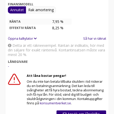
FINANSMODELL
Annuitet
Rak amortering
7,95 %
RÄNTA
8,25
%
EFFEKTIV RÄNTA
Öppna kalkylator
Så har vi räknat
Detta är ett räkneexempel. Räntan är indikativ, hör med
din säljare för exakt räntenivå. Kontantinsatsen måste vara
minst 20 %.
LÅNEGIVARE
-
Att låna kostar pengar!
Om du inte kan betala tillbaka skulden i tid riskerar
du en betalningsanmärkning. Det kan leda till
svårigheter att få hyra bostad, teckna abonnemang
och få nya lån. För stöd, vänd dig till budget- och
skuldrådgivningen i din kommun. Kontaktuppgifter
finns på
konsumentverket.se
.
Ansök om lånelöfte