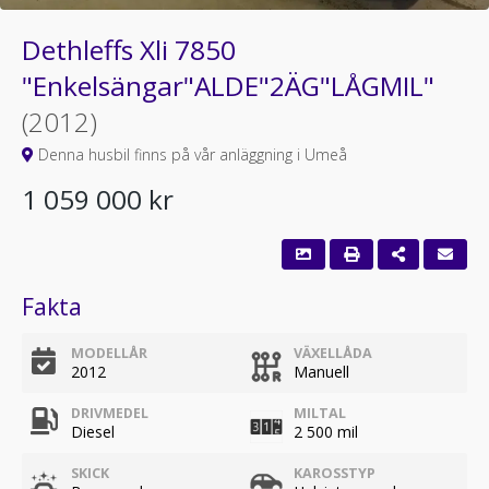
Dethleffs Xli 7850
"Enkelsängar"ALDE"2ÄG"LÅGMIL"
(2012)
Denna husbil finns på vår anläggning i Umeå
1 059 000 kr
Fakta
MODELLÅR
VÄXELLÅDA
2012
Manuell
DRIVMEDEL
MILTAL
Diesel
2 500 mil
SKICK
KAROSSTYP