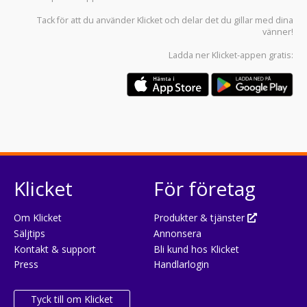
Tack för att du använder
Klicket
och delar det du gillar med dina
vänner!
Ladda ner
Klicket-appen
gratis:
Klicket
För företag
Om Klicket
Produkter & tjänster
Säljtips
Annonsera
Kontakt & support
Bli kund hos Klicket
Press
Handlarlogin
Tyck till om Klicket