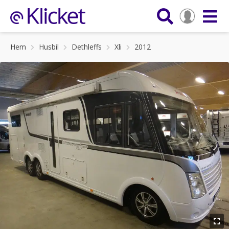
Hem
Husbil
Dethleffs
Xli
2012