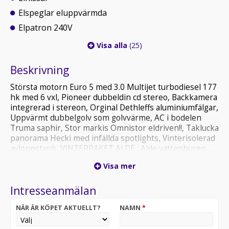
Elspeglar eluppvärmda
Elpatron 240V
Visa alla
(25)
Beskrivning
Största motorn Euro 5 med 3.0 Multijet turbodiesel 177
hk med 6 vxl, Pioneer dubbeldin cd stereo, Backkamera
integrerad i stereon, Orginal Dethleffs aluminiumfälgar,
Uppvärmt dubbelgolv som golvvärme, AC i bodelen
Truma saphir, Stor markis Omnistor eldriven!!, Taklucka
panorama Hecki med infällda spotlights, Vinterisolerad
avloppstank, VINTERPAKET ALDE : Alde vattenburen
värme, Värmeväxlare-Värmer hela husbilen från
Visa mer
motorn under färd. ALDE värmer upp motorn före
kallstart vid vinterbruk, Bodelsdörr "Hartal" med
Intresseanmälan
fönster, Extra garagedörr vänster sida, Myggnätsdörr
till bodelen, Elektriskt centrallås till kökslådorna, 3 lågig
NÄR ÄR KÖPET AKTUELLT?
NAMN
*
spis med automattändning, Största kylen med separat
frys och AES funktion, Stor garderob samt linneskåp,