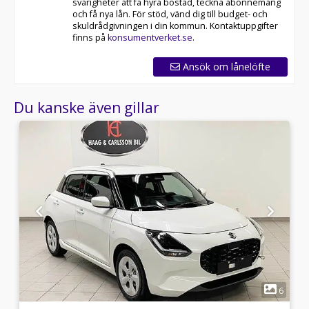
svårigheter att få hyra bostad, teckna abonnemang
och få nya lån. För stöd, vänd dig till budget- och
skuldrådgivningen i din kommun. Kontaktuppgifter
finns på
konsumentverket.se
.
Ansök om lånelöfte
Du kanske även gillar
1
0
6