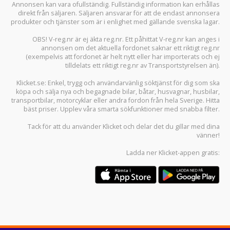
Annonsen kan vara ofullständig. Fullständig information kan erhållas
direkt från säljaren. Säljaren ansvarar för att de endast annonsera
produkter och tjänster som är i enlighet med gällande svenska lagar.
OBS! V-reg.nr är ej äkta reg.nr. Ett påhittat V-reg.nr kan anges i
annonsen om det aktuella fordonet saknar ett riktigt reg.nr
(exempelvis att fordonet är helt nytt eller har importerats och ej
tilldelats ett riktigt reg.nr av Transportstyrelsen än).
Klicket.se
: Enkel, trygg och användarvänlig söktjänst för dig som ska
köpa och sälja
nya och begagnade bilar
,
båtar
,
husvagnar
,
husbilar
,
transportbilar
,
motorcyklar
eller andra fordon från hela Sverige. Hitta
bäst priser. Upplev våra smarta sökfunktioner med snabba filter.
Tack för att du använder
Klicket
och delar det du gillar med dina
vänner!
Ladda ner
Klicket-appen
gratis: