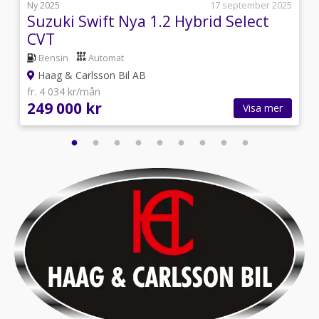
i
Ny 2025
17 september 2025
Suzuki Swift Nya 1.2 Hybrid Select
CVT
Bensin
Automat
Haag & Carlsson Bil AB
fr. 4 034 kr/mån
249 000 kr
Visa mer