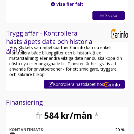
Visa fler fält
Skicka
Trygg affär - Kontrollera
hästsläpets data och historia
Hos Klickets samarbetspartner Car.info kan du enkelt
gratis
kontrollera både biluppgifter och bilhistorik (t.ex.
mätarställning) eller andra viktiga data när du ska köpa din
nästa nya eller begagnade bil. Tjänsten är helt gratis att
använda för privatpersoner - för ett smidigare, tryggare
och säkrare bilköp!
Kontrollera hästsläpet hos
Finansiering
fr
584
kr/mån
*
20
%
KONTANTINSATS