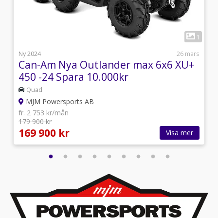
4
1
j
Ny 2024
26 mars
Can-Am Nya Outlander max 6x6 XU+
450 -24 Spara 10.000kr
Quad
MJM Powersports AB
fr. 2 753 kr/mån
179 900 kr
169 900 kr
Visa mer