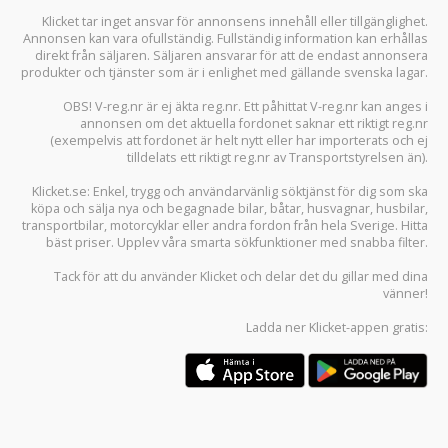
Klicket tar inget ansvar för annonsens innehåll eller tillgänglighet.
Annonsen kan vara ofullständig. Fullständig information kan erhållas
direkt från säljaren. Säljaren ansvarar för att de endast annonsera
produkter och tjänster som är i enlighet med gällande svenska lagar.
OBS! V-reg.nr är ej äkta reg.nr. Ett påhittat V-reg.nr kan anges i
annonsen om det aktuella fordonet saknar ett riktigt reg.nr
(exempelvis att fordonet är helt nytt eller har importerats och ej
tilldelats ett riktigt reg.nr av Transportstyrelsen än).
Klicket.se
: Enkel, trygg och användarvänlig söktjänst för dig som ska
köpa och sälja
nya och begagnade bilar
,
båtar
,
husvagnar
,
husbilar
,
transportbilar
,
motorcyklar
eller andra fordon från hela Sverige. Hitta
bäst priser. Upplev våra smarta sökfunktioner med snabba filter.
Tack för att du använder
Klicket
och delar det du gillar med dina
vänner!
Ladda ner
Klicket-appen
gratis: