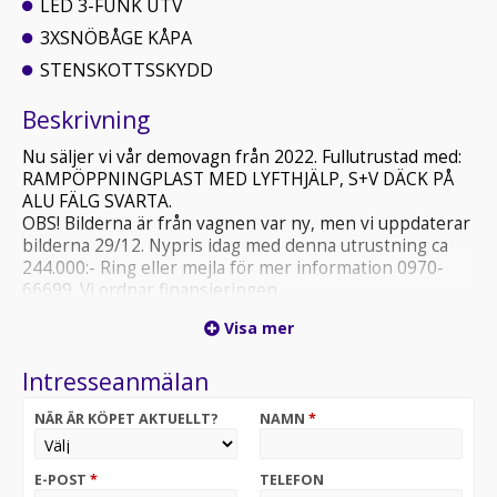
LED 3-FUNK UTV
3XSNÖBÅGE KÅPA
STENSKOTTSSKYDD
Beskrivning
Nu säljer vi vår demovagn från 2022. Fullutrustad med:
RAMPÖPPNINGPLAST MED LYFTHJÄLP, S+V DÄCK PÅ
ALU FÄLG SVARTA.
OBS! Bilderna är från vagnen var ny, men vi uppdaterar
bilderna 29/12. Nypris idag med denna utrustning ca
244.000:- Ring eller mejla för mer information 0970-
66699. Vi ordnar finansieringen.
Visa mer
Intresseanmälan
NÄR ÄR KÖPET AKTUELLT?
NAMN
*
E-POST
*
TELEFON