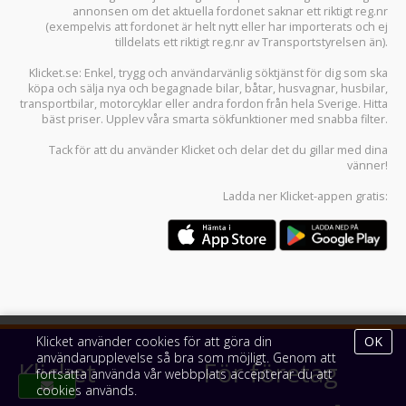
annonsen om det aktuella fordonet saknar ett riktigt reg.nr
(exempelvis att fordonet är helt nytt eller har importerats och ej
tilldelats ett riktigt reg.nr av Transportstyrelsen än).
Klicket.se
: Enkel, trygg och användarvänlig söktjänst för dig som ska
köpa och sälja
nya och begagnade bilar
,
båtar
,
husvagnar
,
husbilar
,
transportbilar
,
motorcyklar
eller andra fordon från hela Sverige. Hitta
bäst priser. Upplev våra smarta sökfunktioner med snabba filter.
Tack för att du använder
Klicket
och delar det du gillar med dina
vänner!
Ladda ner
Klicket-appen
gratis:
Klicket använder cookies för att göra din
OK
användarupplevelse så bra som möjligt. Genom att
Klicket
För företag
fortsätta använda vår webbplats accepterar du att
cookies används.