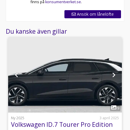
finns på
konsumentverket.se
.
Ansök om lånelöfte
Du kanske även gillar
1
0
9
i
Ny 2025
3 april 2025
Volkswagen ID.7 Tourer Pro Edition