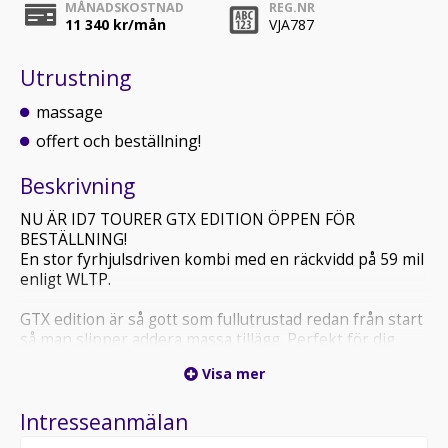
MÅNADSKOSTNAD
REG.NR
11 340
kr/mån
VJA787
Utrustning
massage
offert och beställning!
Beskrivning
NU ÄR ID7 TOURER GTX EDITION ÖPPEN FÖR
BESTÄLLNING!
En stor fyrhjulsdriven kombi med en räckvidd på 59 mil
enligt WLTP.
GTX edition är så gott som fullutrustad redan från start
så man slipper addera massa tillägg. Perfekt för dig
som är ute efter en förmånsbil!
Visa mer
I detta priset så får du redan från start med
Intresseanmälan
blandannat:
Metalliclack