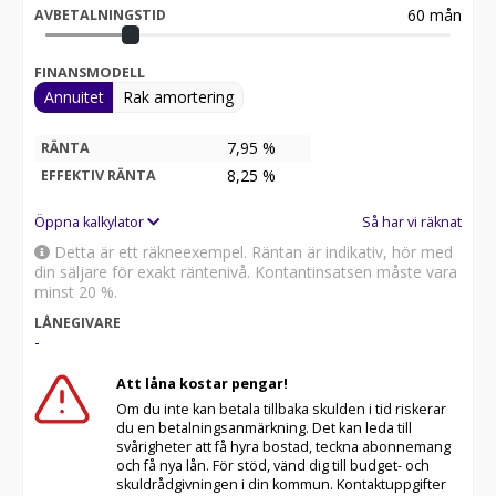
60
mån
AVBETALNINGSTID
FINANSMODELL
Annuitet
Rak amortering
7,95 %
RÄNTA
8,25
%
EFFEKTIV RÄNTA
Öppna kalkylator
Så har vi räknat
Detta är ett räkneexempel. Räntan är indikativ, hör med
din säljare för exakt räntenivå. Kontantinsatsen måste vara
minst 20 %.
LÅNEGIVARE
-
Att låna kostar pengar!
Om du inte kan betala tillbaka skulden i tid riskerar
du en betalningsanmärkning. Det kan leda till
svårigheter att få hyra bostad, teckna abonnemang
och få nya lån. För stöd, vänd dig till budget- och
skuldrådgivningen i din kommun. Kontaktuppgifter