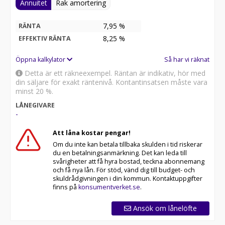
Annuitet
Rak amortering
7,95 %
RÄNTA
8,25
%
EFFEKTIV RÄNTA
Öppna kalkylator
Så har vi räknat
Detta är ett räkneexempel. Räntan är indikativ, hör med
din säljare för exakt räntenivå. Kontantinsatsen måste vara
minst 20 %.
LÅNEGIVARE
-
Att låna kostar pengar!
Om du inte kan betala tillbaka skulden i tid riskerar
du en betalningsanmärkning. Det kan leda till
svårigheter att få hyra bostad, teckna abonnemang
och få nya lån. För stöd, vänd dig till budget- och
skuldrådgivningen i din kommun. Kontaktuppgifter
finns på
konsumentverket.se
.
Ansök om lånelöfte