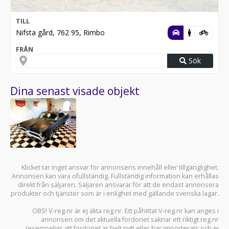
TILL
Nifsta gård, 762 95, Rimbo
FRÅN
Sök
Dina senast visade objekt
Klicket tar inget ansvar för annonsens innehåll eller tillgänglighet.
Annonsen kan vara ofullständig. Fullständig information kan erhållas
direkt från säljaren. Säljaren ansvarar för att de endast annonsera
produkter och tjänster som är i enlighet med gällande svenska lagar.
OBS! V-reg.nr är ej äkta reg.nr. Ett påhittat V-reg.nr kan anges i
annonsen om det aktuella fordonet saknar ett riktigt reg.nr
(exempelvis att fordonet är helt nytt eller har importerats och ej