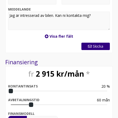
All our cars are available for export.
MEDDELANDE
Visa fler fält
Skicka
Finansiering
fr
2 915
kr/mån
*
20
%
KONTANTINSATS
60
mån
AVBETALNINGSTID
FINANSMODELL