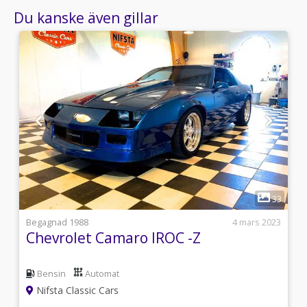
Du kanske även gillar
1
9
33
i
Begagnad 1988
4 mars 2023
Chevrolet Camaro IROC -Z
Bensin
Automat
Nifsta Classic Cars