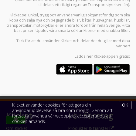
tilldelats ett riktigt reg.nr av Transportstyrelsen än).
Klicket.se
: Enkel, trygg och användarvänlig söktjänst för dig som ska
köpa och sälja
nya och begagnade bilar
,
båtar
,
husvagnar
,
husbilar
,
transportbilar
,
motorcyklar
eller andra fordon från hela Sverige. Hitta
bäst priser. Upplev våra smarta sökfunktioner med snabba filter.
Tack för att du använder
Klicket
och delar det du gillar med dina
vänner!
Ladda ner
Klicket-appen
gratis:
Klicket använder cookies för att göra din
OK
användarupplevelse så bra som möjligt. Genom att
Klicket
För företag
fortsätta använda vår webbplats accepterar du att
cookies används.
Om Klicket
Produkter & tjänster
Säljtips
Annonsera