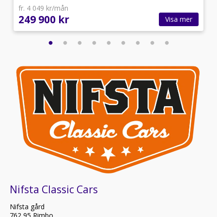
fr. 4 049 kr/mån
249 900 kr
Visa mer
Nifsta Classic Cars
Nifsta gård
762 95 Rimbo