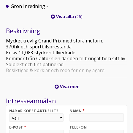
Grön Inredning -
Visa alla
(26)
Beskrivning
Mycket trevlig Grand Prix med stora motorn.
370hk och sportbilsprestanda.
En av 11,083 stycken tillverkade.
Kommer från Californien där den tillbringat hela sitt liv.
Solblekt och fint patinerad.
Besiktigad & körklar och redo för en ny ägare.
Välkommen till Nifsta Classic Cars
Visa mer
Vi säljer, köper, byter & förmedlar alla slags bilar från
30 talet till 2000 talet
Intresseanmälan
Finansiering erbjuds genom Wasa Kredit & MyMoney
Alla våra bilar går att köpa från 0kr i kontantinsats
NÄR ÄR KÖPET AKTUELLT?
NAMN
*
Frakt ordnar vi oavsett plats i Sverige för endast
3000kr
För våra långväga kunder så hämtar vi på Arlanda
E-POST
*
TELEFON