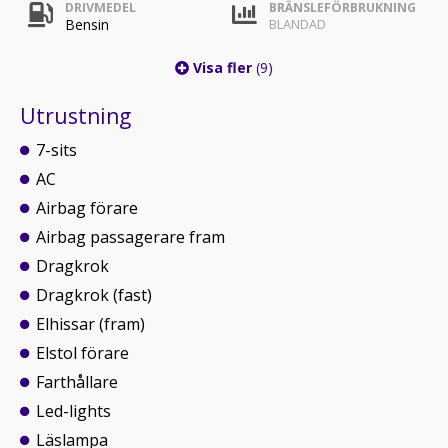
DRIVMEDEL
BRÄNSLEFÖRBRUKNING
Bensin
BLANDAD
Visa fler
(9)
Utrustning
7-sits
AC
Airbag förare
Airbag passagerare fram
Dragkrok
Dragkrok (fast)
Elhissar (fram)
Elstol förare
Farthållare
Led-lights
Läslampa