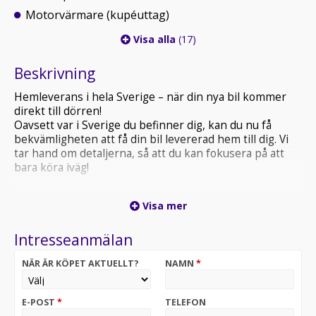
Motorvärmare (kupéuttag)
Visa alla
(17)
Beskrivning
Hemleverans i hela Sverige – när din nya bil kommer
direkt till dörren!
Oavsett var i Sverige du befinner dig, kan du nu få
bekvämligheten att få din bil levererad hem till dig. Vi
tar hand om detaljerna, så att du kan fokusera på att
bara köra iväg!
en rymlig och kraftfull minibuss med bekväm
Visa mer
automatlåda, stark V6-motor och plats för hela familjen.
Intresseanmälan
Kort om bilen:
* Ny Besiktigad godkänd fram till 2026-07-31
NÄR ÄR KÖPET AKTUELLT?
NAMN
*
* Ny Servad
• Sommar däck på LM-fälgar
• Vinter däck dubb
E-POST
*
TELEFON