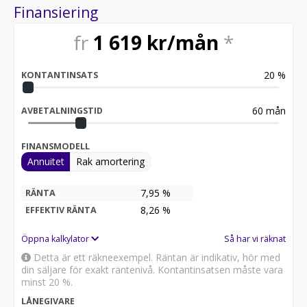
Förmånlig finansiering och trygghet på vägen
Finansiering
Vi erbjuder finansieringsalternativ med förmånliga
räntor – och i vissa fall helt räntefritt! Med våra
fr
1 619
kr/mån
*
garantier på upp till 36 månader och 30 dagars
helförsäkring via Länsförsäkringar (eller 14 dagar via
Trygghansa) kan du känna dig trygg från första stund.
20
%
KONTANTINSATS
Torshagsbil tar hand om dig, både på vägen och långt
efter att du har lämnat oss.
60
mån
AVBETALNINGSTID
FINANSMODELL
Annuitet
Rak amortering
7,95 %
RÄNTA
8,26
%
EFFEKTIV RÄNTA
Öppna kalkylator
Så har vi räknat
Detta är ett räkneexempel. Räntan är indikativ, hör med
din säljare för exakt räntenivå. Kontantinsatsen måste vara
minst 20 %.
LÅNEGIVARE