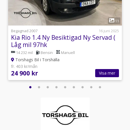
1
6
11
5
Begagnad 2007
16 juni 2025
t
Kia Rio 1.4 Ny Besiktigad Ny Servad (
Låg mil 97hk
14 232 mil
Bensin
Manuell
Torshags Bil i Torshälla
fr. 403 kr/mån
24 900 kr
Visa mer