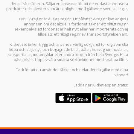
direkt från säljaren. Säljaren ansvarar för att de endast annonsera
produkter och tjänster som är i enlighet med gällande svenska lagar.
OBS! V-reg.nr är ej äkta reg.nr. Ett påhittat V-reg.nr kan anges i
annonsen om det aktuella fordonet saknar ett riktigt reg.nr
(exempelvis att fordonet är helt nytt eller har importerats och ej
tilldelats ett riktigt reg.nr av Transportstyrelsen än).
Klicket.se
: Enkel, trygg och användarvänlig söktjänst för dig som ska
köpa och sälja
nya och begagnade bilar
,
båtar
,
husvagnar
,
husbilar
,
transportbilar
,
motorcyklar
eller andra fordon från hela Sverige. Hitta
bäst priser. Upplev våra smarta sökfunktioner med snabba filter.
Tack för att du använder
Klicket
och delar det du gillar med dina
vänner!
Ladda ner
Klicket-appen
gratis: