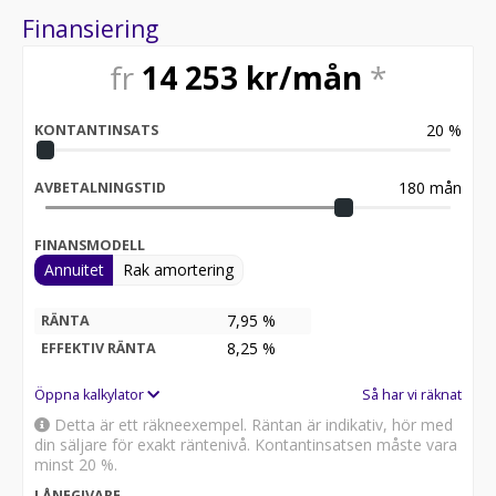
Finansiering
fr
14 253
kr/mån
*
20
%
KONTANTINSATS
180
mån
AVBETALNINGSTID
FINANSMODELL
Annuitet
Rak amortering
7,95 %
RÄNTA
8,25
%
EFFEKTIV RÄNTA
Öppna kalkylator
Så har vi räknat
Detta är ett räkneexempel. Räntan är indikativ, hör med
din säljare för exakt räntenivå. Kontantinsatsen måste vara
minst 20 %.
LÅNEGIVARE