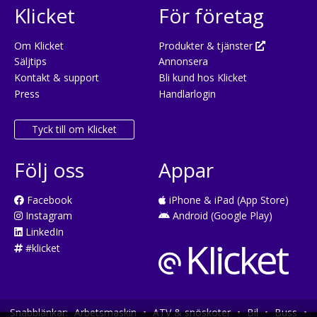
Klicket
För företag
Om Klicket
Produkter & tjänster
Säljtips
Annonsera
Kontakt & support
Bli kund hos Klicket
Press
Handlarlogin
Tyck till om Klicket
Följ oss
Appar
Facebook
iPhone & iPad (App Store)
Instagram
Android (Google Play)
LinkedIn
#klicket
Snabblänkar:
Arbetsmaskin
•
ATV & snöskoter
•
Bil
•
Buss
•