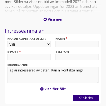
mer. Bilderna visar en båt av årsmodell 2022 och kan
avvika i detaljer. Uppdateringar för 2023 är främst att
folien. på friborden är borta och nu istället ersatt av
gelcoat i olika färgalternativ. Nu finns även möjlighet att
Visa mer
välja fler kulörer på dynor. Tillgängligt finns också en
“R-versin” i begränsad upplaga. Välkommen!
Intresseanmälan
NÄR ÄR KÖPET AKTUELLT?
NAMN
*
E-POST
*
TELEFON
MEDDELANDE
Visa fler fält
Skicka