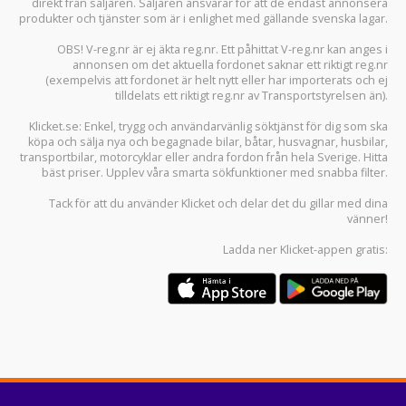
direkt från säljaren. Säljaren ansvarar för att de endast annonsera
produkter och tjänster som är i enlighet med gällande svenska lagar.
OBS! V-reg.nr är ej äkta reg.nr. Ett påhittat V-reg.nr kan anges i
annonsen om det aktuella fordonet saknar ett riktigt reg.nr
(exempelvis att fordonet är helt nytt eller har importerats och ej
tilldelats ett riktigt reg.nr av Transportstyrelsen än).
Klicket.se
: Enkel, trygg och användarvänlig söktjänst för dig som ska
köpa och sälja
nya och begagnade bilar
,
båtar
,
husvagnar
,
husbilar
,
transportbilar
,
motorcyklar
eller andra fordon från hela Sverige. Hitta
bäst priser. Upplev våra smarta sökfunktioner med snabba filter.
Tack för att du använder
Klicket
och delar det du gillar med dina
vänner!
Ladda ner
Klicket-appen
gratis: