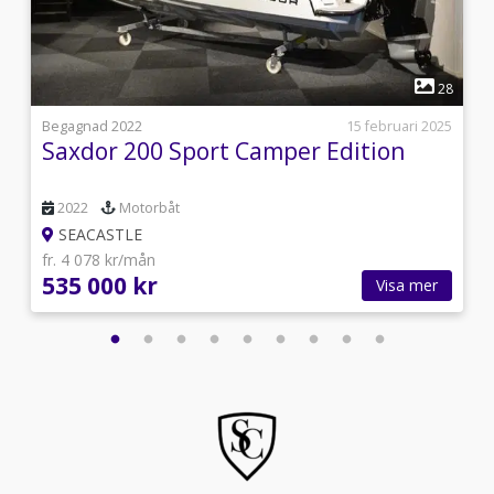
1
6
28
s
Begagnad 2022
15 februari 2025
Saxdor 200 Sport Camper Edition
2022
Motorbåt
SEACASTLE
fr. 4 078 kr/mån
535 000 kr
Visa mer