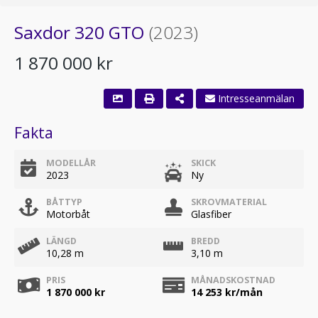
Saxdor 320 GTO
(2023)
1 870 000 kr
Fakta
MODELLÅR
SKICK
2023
Ny
BÅTTYP
SKROVMATERIAL
Motorbåt
Glasfiber
LÄNGD
BREDD
10,28 m
3,10 m
PRIS
MÅNADSKOSTNAD
1 870 000 kr
14 253
kr/mån