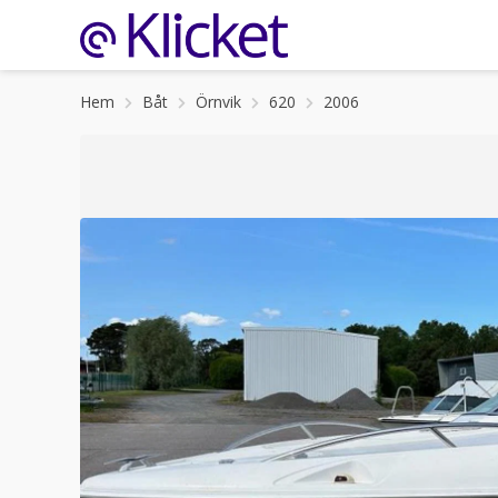
Hem
Båt
Örnvik
620
2006