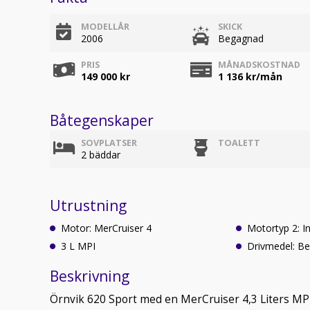
MODELLÅR
SKICK
2006
Begagnad
PRIS
MÅNADSKOSTNAD
149 000 kr
1 136
kr/mån
Båtegenskaper
SOVPLATSER
TOALETT
2 bäddar
Utrustning
Motor: MerCruiser 4
Motortyp 2: 
3 L MPI
Drivmedel: Be
Beskrivning
Örnvik 620 Sport med en MerCruiser 4,3 Liters MPI