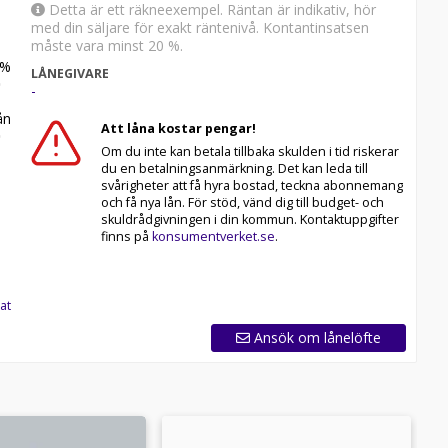
Detta är ett räkneexempel. Räntan är indikativ, hör
med din säljare för exakt räntenivå. Kontantinsatsen
måste vara minst 20 %.
%
LÅNEGIVARE
-
n
Att låna kostar pengar!
Om du inte kan betala tillbaka skulden i tid riskerar
du en betalningsanmärkning. Det kan leda till
svårigheter att få hyra bostad, teckna abonnemang
och få nya lån. För stöd, vänd dig till budget- och
skuldrådgivningen i din kommun. Kontaktuppgifter
finns på
konsumentverket.se
.
at
Ansök om lånelöfte