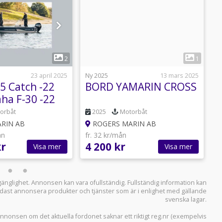
1
2
1
23 april 2025
Ny 2025
13 mars 2025
N
5 Catch -22
BORD YAMARIN CROSS
ha F-30 -22
4
orbåt
2025
Motorbåt
RIN AB
ROGERS MARIN AB
ån
fr. 32 kr/mån
f
kr
4 200 kr
1
Visa mer
Visa mer
llgänglighet. Annonsen kan vara ofullständig. Fullständig information kan
 endast annonsera produkter och tjänster som är i enlighet med gällande
svenska lagar.
i annonsen om det aktuella fordonet saknar ett riktigt reg.nr (exempelvis