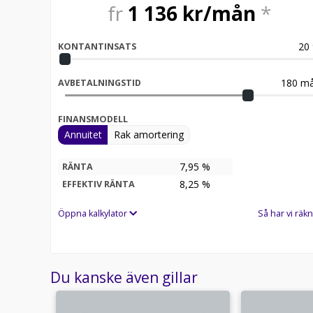
fr
1 136
kr/mån
*
20
KONTANTINSATS
180
må
AVBETALNINGSTID
FINANSMODELL
Annuitet
Rak amortering
7,95 %
RÄNTA
8,25
%
EFFEKTIV RÄNTA
Öppna kalkylator
Så har vi räkn
Du kanske även gillar