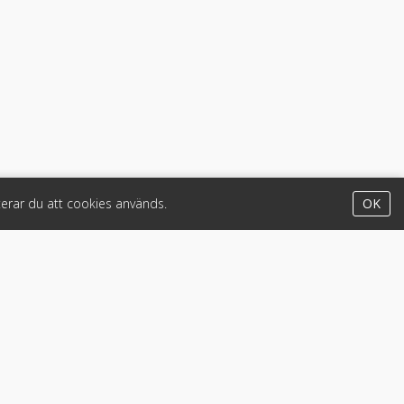
erar du att cookies används.
OK
Appar
iPhone & iPad (App Store)
Android (Google Play)