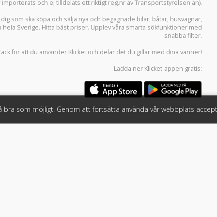
r importerats och ej tilldelats ett riktigt reg.nr av Transportstyrelsen än).
r dig som ska köpa och sälja
nya och begagnade bilar
,
båtar
,
husvagnar
,
n hela Sverige. Hitta bäst priser. Upplev våra smarta sökfunktioner med
snabba filter.
Tack för att du använder
Klicket
och delar det du gillar med dina vänner!
Ladda ner
Klicket-appen
gratis:
så bra som möjligt. Genom att fortsätta använda vår webbplats accept
öretag
Följ oss
 tjänster
Facebook
Instagram
 Klicket
LinkedIn
n
#klicket