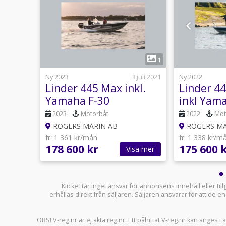
7
1
19 mars
Ny 2023
3 juli 2021
Ny 2022
l.
Linder 445 Max inkl.
Linder 44
Yamaha F-30
inkl Yama
2023
Motorbåt
2022
Mot
ROGERS MARIN AB
ROGERS MA
fr. 1 361 kr/mån
fr. 1 338 kr/m
178 600 kr
175 600 
sa mer
Visa mer
Klicket tar inget ansvar för annonsens innehåll eller ti
erhållas direkt från säljaren. Säljaren ansvarar för att de
OBS! V-reg.nr är ej äkta reg.nr. Ett påhittat V-reg.nr kan anges 