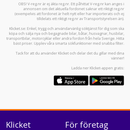
OBS! V-reg.nr är ej äkta reg.nr. Ett påhittat V-reg.nr kan anges i
annonsen om det aktuella fordonet saknar ett riktigt reg.nr
(exempelvis att fordonet är helt nytt eller har importerats och ej
tilldelats ett riktigt reg.nr av Transportstyrelsen än).
Klicket.se
: Enkel, trygg och användarvänlig söktjänst för dig som ska
köpa och sälja
nya och begagnade bilar
,
båtar
,
husvagnar
,
husbilar
,
transportbilar
,
motorcyklar
eller andra fordon från hela Sverige. Hitta
bäst priser. Upplev våra smarta sökfunktioner med snabba filter.
Tack för att du använder
Klicket
och delar det du gillar med dina
vänner!
Ladda ner
Klicket-appen
gratis:
Klicket
För företag