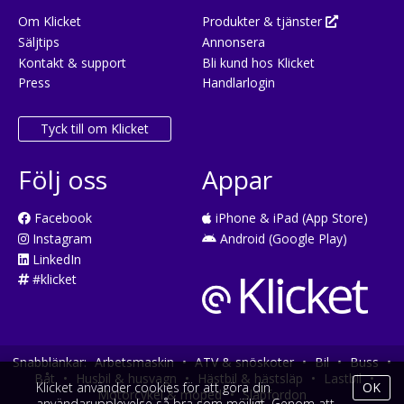
Om Klicket
Produkter & tjänster
Säljtips
Annonsera
Kontakt & support
Bli kund hos Klicket
Press
Handlarlogin
Tyck till om Klicket
Följ oss
Appar
Facebook
iPhone & iPad (App Store)
Instagram
Android (Google Play)
LinkedIn
#klicket
Snabblänkar:
Arbetsmaskin
•
ATV & snöskoter
•
Bil
•
Buss
•
Båt
•
Husbil & husvagn
•
Hästbil & hästsläp
•
Lastbil
•
Klicket använder cookies för att göra din
OK
Motorcykel & moped
•
Släpfordon
användarupplevelse så bra som möjligt. Genom att