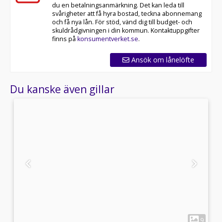
du en betalningsanmärkning. Det kan leda till
svårigheter att få hyra bostad, teckna abonnemang
och få nya lån. För stöd, vänd dig till budget- och
skuldrådgivningen i din kommun. Kontaktuppgifter
finns på
konsumentverket.se
.
Ansök om lånelöfte
Du kanske även gillar
1
3
9