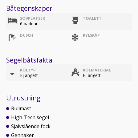
Båtegenskaper
SOVPLATSER
TOALETT
6 bäddar
DUSCH
KYLSKÅP
Segelbåtsfakta
KÖLTYP
KÖLMATERIAL
Ej angett
Ej angett
Utrustning
Rullmast
High-Tech segel
Självslående fock
Gennaker