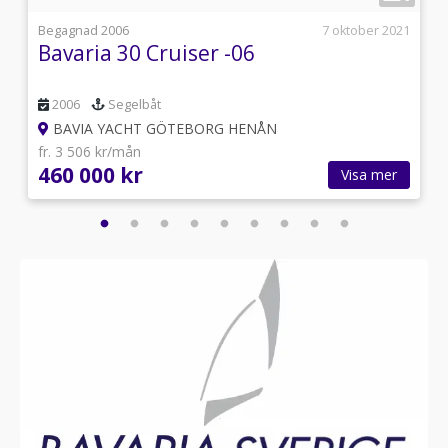
4
Begagnad 2006
7 oktober 2021
Bavaria 30 Cruiser -06
2006
Segelbåt
BAVIA YACHT GÖTEBORG HENÅN
fr. 3 506 kr/mån
460 000 kr
Visa mer