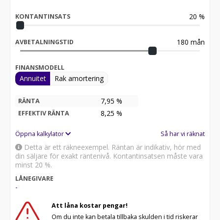
20
%
KONTANTINSATS
180
mån
AVBETALNINGSTID
FINANSMODELL
Annuitet
Rak amortering
7,95 %
RÄNTA
8,25
%
EFFEKTIV RÄNTA
Öppna kalkylator
Så har vi räknat
Detta är ett räkneexempel. Räntan är indikativ, hör med
din säljare för exakt räntenivå. Kontantinsatsen måste vara
minst 20 %.
LÅNEGIVARE
-
Att låna kostar pengar!
Om du inte kan betala tillbaka skulden i tid riskerar