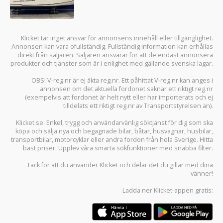
Klicket tar inget ansvar för annonsens innehåll eller tillgänglighet.
Annonsen kan vara ofullständig. Fullständig information kan erhållas
direkt från säljaren. Säljaren ansvarar för att de endast annonsera
produkter och tjänster som är i enlighet med gällande svenska lagar.
OBS! V-reg.nr är ej äkta reg.nr. Ett påhittat V-reg.nr kan anges i
annonsen om det aktuella fordonet saknar ett riktigt reg.nr
(exempelvis att fordonet är helt nytt eller har importerats och ej
tilldelats ett riktigt reg.nr av Transportstyrelsen än).
Klicket.se
: Enkel, trygg och användarvänlig söktjänst för dig som ska
köpa och sälja
nya och begagnade bilar
,
båtar
,
husvagnar
,
husbilar
,
transportbilar
,
motorcyklar
eller andra fordon från hela Sverige. Hitta
bäst priser. Upplev våra smarta sökfunktioner med snabba filter.
Tack för att du använder
Klicket
och delar det du gillar med dina
vänner!
Ladda ner
Klicket-appen
gratis: