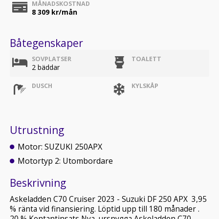
MÅNADSKOSTNAD
8 309
kr/mån
Båtegenskaper
SOVPLATSER
TOALETT
2 bäddar
DUSCH
KYLSKÅP
Utrustning
Motor: SUZUKI 250APX
Motortyp 2: Utombordare
Beskrivning
Askeladden C70 Cruiser 2023 - Suzuki DF 250 APX 3,95
% ränta vid finansiering. Löptid upp till 180 månader .
20 % Kontantinsats Nya, ursnygga Askeladden C70