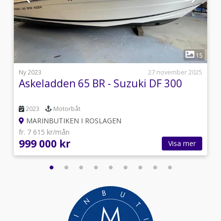
1
2
15
s
Ny 2023
27 november 2025
Askeladden 65 BR - Suzuki DF 300
2023
Motorbåt
MARINBUTIKEN I ROSLAGEN
fr. 7 615 kr/mån
999 000 kr
Visa mer