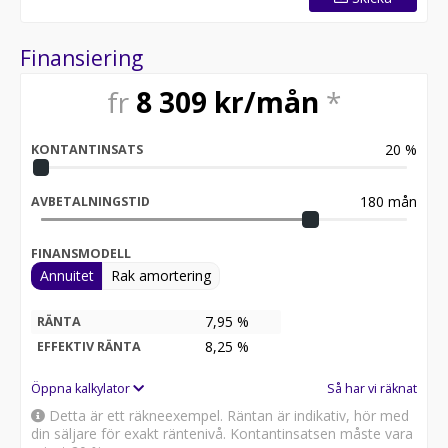
även med Suzuki 300 APX för 1 125 149 Informationen
och utrustningslistan antas vara korrekt, men vi
reserverar oss för felaktigheter och båten säljes med
Finansiering
utrustning monterad ombord. Mejla eller ring för mer
information! OBS bilder kan vara arkivbilder
fr
8 309
kr/mån
*
Välkommen in till oss på Marinbutiken i Åkersberga!
20
%
KONTANTINSATS
180
mån
AVBETALNINGSTID
FINANSMODELL
Annuitet
Rak amortering
7,95 %
RÄNTA
8,25
%
EFFEKTIV RÄNTA
Öppna kalkylator
Så har vi räknat
Detta är ett räkneexempel. Räntan är indikativ, hör med
din säljare för exakt räntenivå. Kontantinsatsen måste vara