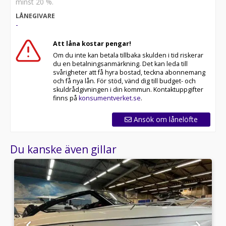
minst 20 %.
LÅNEGIVARE
-
Att låna kostar pengar!
Om du inte kan betala tillbaka skulden i tid riskerar
du en betalningsanmärkning. Det kan leda till
svårigheter att få hyra bostad, teckna abonnemang
och få nya lån. För stöd, vänd dig till budget- och
skuldrådgivningen i din kommun. Kontaktuppgifter
finns på
konsumentverket.se
.
Ansök om lånelöfte
Du kanske även gillar