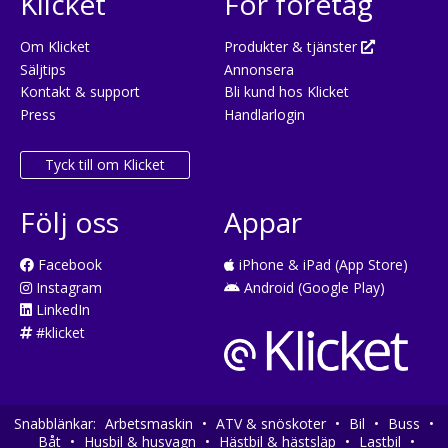
Klicket
För företag
Om Klicket
Produkter & tjänster
Säljtips
Annonsera
Kontakt & support
Bli kund hos Klicket
Press
Handlarlogin
Tyck till om Klicket
Följ oss
Appar
Facebook
iPhone & iPad (App Store)
Instagram
Android (Google Play)
LinkedIn
#klicket
Snabblänkar:
Arbetsmaskin
•
ATV & snöskoter
•
Bil
•
Buss
•
Båt
•
Husbil & husvagn
•
Hästbil & hästsläp
•
Lastbil
•