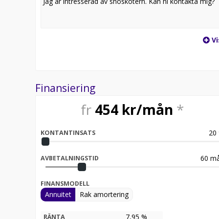
Vi
Finansiering
fr
454
kr/mån
*
20
KONTANTINSATS
60
må
AVBETALNINGSTID
FINANSMODELL
Annuitet
Rak amortering
7,95 %
RÄNTA