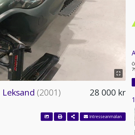
A
Ö
7
S Leksand
(2001)
28 000 kr
1
a
Intresseanmälan