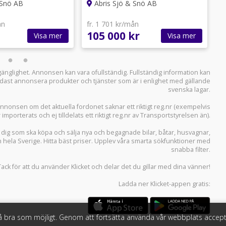
 Snö AB
Abris Sjö & Snö AB
ån
fr. 1 701 kr/mån
f
105 000 kr
9
Visa mer
Visa mer
llgänglighet. Annonsen kan vara ofullständig. Fullständig information kan
 endast annonsera produkter och tjänster som är i enlighet med gällande
svenska lagar.
i annonsen om det aktuella fordonet saknar ett riktigt reg.nr (exempelvis
r importerats och ej tilldelats ett riktigt reg.nr av Transportstyrelsen än).
r dig som ska köpa och sälja
nya och begagnade bilar
,
båtar
,
husvagnar
,
n hela Sverige. Hitta bäst priser. Upplev våra smarta sökfunktioner med
snabba filter.
Tack för att du använder
Klicket
och delar det du gillar med dina vänner!
Ladda ner
Klicket-appen
gratis:
så bra som möjligt. Genom att fortsätta använda vår webbplats accept