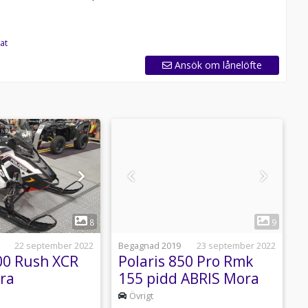
at
Ansök om lånelöfte
1
1
8
9
22 september 2022
Begagnad 2019
23 september 2022
B
800 Rush XCR
Polaris 850 Pro Rmk
P
ra
155 pidd ABRIS Mora
1
Övrigt