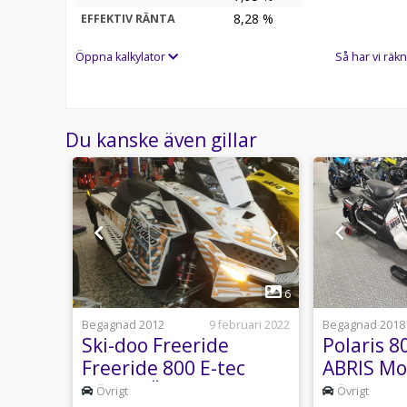
8,28
%
EFFEKTIV RÄNTA
Öppna kalkylator
Så har vi räkn
Du kanske även gillar
1
4
6
ber 2022
Begagnad 2012
9 februari 2022
Begagnad 2018
 XC
Ski-doo Freeride
Polaris 
NY!
Freeride 800 E-tec
ABRIS Mo
ABRIS SÄRNA
Övrigt
Övrigt